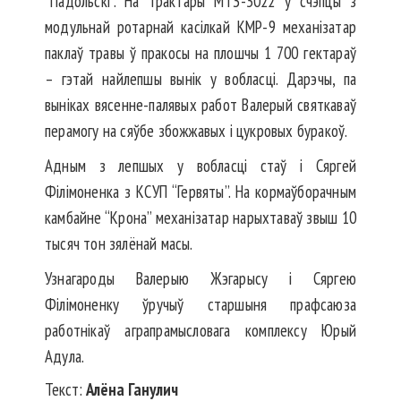
“Падольскі”. На трактары МТЗ-3022 у счэпцы з
модульнай ротарнай касілкай КМР-9 механізатар
паклаў травы ў пракосы на плошчы 1 700 гектараў
– гэтай найлепшы вынік у вобласці. Дарэчы, па
выніках вясенне-палявых работ Валерый святкаваў
перамогу на сяўбе збожжавых і цукровых буракоў.
Адным з лепшых у вобласці стаў і Сяргей
Філімоненка з КСУП “Гервяты”. На кормаўборачным
камбайне “Крона” механізатар нарыхтаваў звыш 10
тысяч тон зялёнай масы.
Узнагароды Валерыю Жэгарысу і Сяргею
Філімоненку ўручыў старшыня прафсаюза
работнікаў аграпрамысловага комплексу Юрый
Адула.
Текст:
Алёна Ганулич