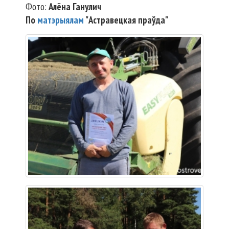
Фото:
Алёна Ганулич
По
матэрыялам
"Астравецкая праўда"