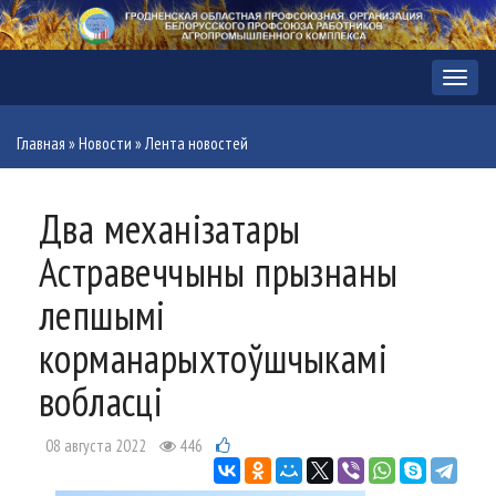
Меню
Главная
»
Новости
»
Лента новостей
Два механізатары
Астравеччыны прызнаны
лепшымі
корманарыхтоўшчыкамі
вобласці
08 августа 2022
446