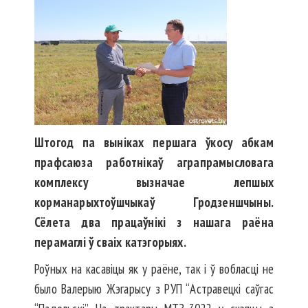
Штогод па выніках першага ўкосу абкам
прафсаюза работнікаў аграпрамысловага
комплексу вызначае лепшых
корманарыхтоўшчыкаў Гродзеншчыны.
Сёлета два працаўнікі з нашага раёна
перамаглі ў сваіх катэгорыях.
Роўных на касавіцы як у раёне, так і ў вобласці не
было Валерыю Жэгарысу з РУП “Астравецкі саўгас