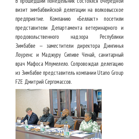
В прошедший понедельник состоялся очередной
визит зимбабвийской делегации на волковысское
предприятие. Компанию «Беллакт» посетили
представители Департамента ветеринарного и
продовольственного надзора Республики
Зимбабве — заместители директора Дингинья
Лоуренс и Маджуру Сипиве Ченай, санитарный
врач Мафоса Мпумелело. Сопровождал делегацию
из Зимбабве представитель компании Utano Group
FZE Дмитрий Сергомассов.