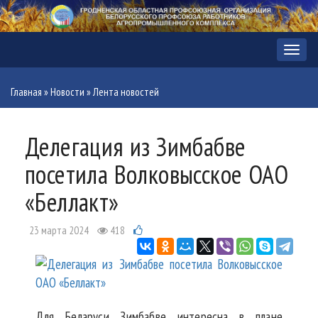
Меню
Главная
»
Новости
»
Лента новостей
Делегация из Зимбабве
посетила Волковысское ОАО
«Беллакт»
23 марта 2024
418
Для Беларуси Зимбабве интересна в плане