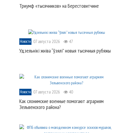
Триумф «тысячников» на Берестовитчине
07 августа 2026
47
Новости
Удзельнікі жніва “ўзялі” новыя тысячныя рубяжы
07 августа 2026
40
Новости
Как слонимские военные помогают аграриям
Зельвенского района?