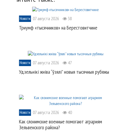
07 августа 2026
38
Новости
Триумф «тысячников» на Берестовитчине
07 августа 2026
47
Новости
Удзельнікі жніва “ўзялі” новыя тысячныя рубяжы
07 августа 2026
40
Новости
Как слонимские военные помогают аграриям
Зельвенского района?