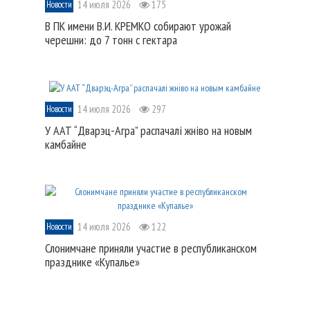
14 июля 2026
175
Новости
В ПК имени В.И. КРЕМКО собирают урожай
черешни: до 7 тонн с гектара
14 июля 2026
297
Новости
У ААТ “Дварэц-Агра” распачалі жніво на новым
камбайне
14 июля 2026
122
Новости
Слонимчане приняли участие в республиканском
празднике «Купалье»