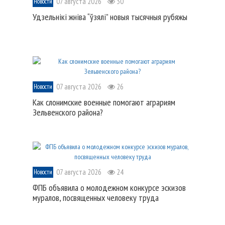
07 августа 2026
30
Новости
Удзельнікі жніва “ўзялі” новыя тысячныя рубяжы
07 августа 2026
26
Новости
Как слонимские военные помогают аграриям
Зельвенского района?
07 августа 2026
24
Новости
ФПБ объявила о молодежном конкурсе эскизов
муралов, посвященных человеку труда