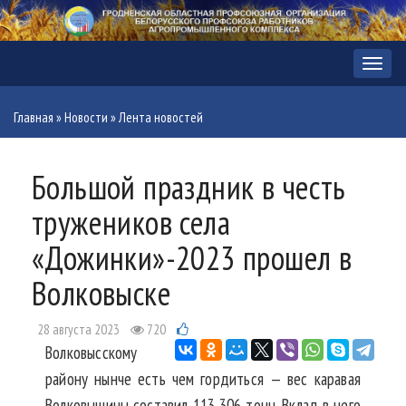
Меню
Главная
»
Новости
»
Лента новостей
Большой праздник в честь
тружеников села
«Дожинки»-2023 прошел в
Волковыске
28 августа 2023
720
Волковысскому
району нынче есть чем гордиться — вес каравая
Волковыщины составил 113 306 тонн. Вклад в него