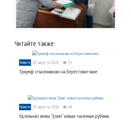
Читайте также:
07 августа 2026
35
Новости
Триумф «тысячников» на Берестовитчине
07 августа 2026
44
Новости
Удзельнікі жніва “ўзялі” новыя тысячныя рубяжы