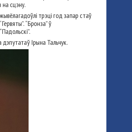
 на сцэну.
жывёлагадоўлі трэці год запар стаў
Гервяты”. “Бронза” ў
“Падольскі”.
а дэпутатаў Ірына Тальчук.