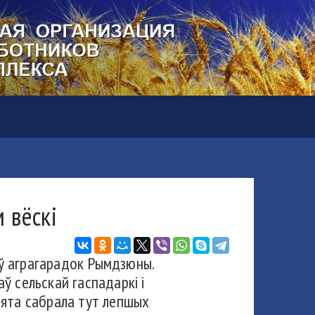
 вёскі
і ў аграгарадок Рымдзюны.
ў сельскай гаспадаркі і
вята сабрала тут лепшых