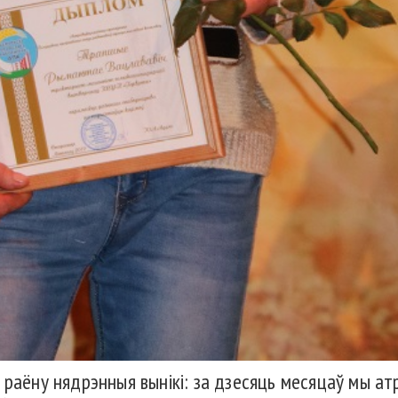
 раёну нядрэнныя вынікі: за дзесяць месяцаў мы ат