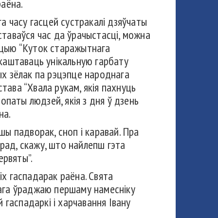
раёна.
га часу гасцей сустракалі дзяўчаты
ставаўся час да ўрачыстасці, можна
іцыю “Куток старажытнага
акаштаваць унікальную гарбату
ых зёлак па рэцэпце народнага
ава “Хвала рукам, якія пахнуць
лопаты людзей, якія з дня ў дзень
на.
ы падворак, сноп і каравай. Пра
ерад, скажу, што найлепш гэта
ервяты”.
сіх гаспадарак раёна. Свята
овага ўраджаю першаму намесніку
 гаспадаркі і харчавання Івану