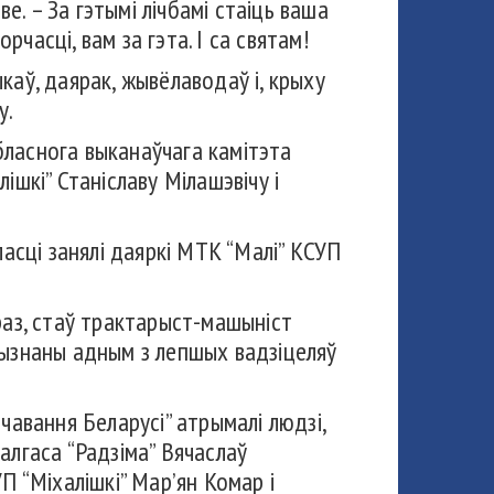
е. – За гэтымі лічбамі стаіць ваша
рчасці, вам за гэта. І са святам!
аў, даярак, жывёлаводаў і, крыху
у.
абласнога выканаўчага камітэта
шкі” Станіславу Мілашэвічу і
сці занялі даяркі МТК “Малі” КСУП
раз, стаў трактарыст-машыніст
прызнаны адным з лепшых вадзіцеляў
чавання Беларусі” атрымалі людзі,
алгаса “Радзіма” Вячаслаў
П “Міхалішкі” Мар’ян Комар і