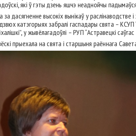
доўскі, які ў гэты дзень яшчэ неаднойчы падымаўся
за дасягненне высокіх вынікаў у раслінаводстве і 
дзвюх катэгорыях забралі гаспадары свята – КСУП “
алішкі”, у жывёлагадоўлі – РУП “Астравецкі саўгас 
вёскі прыехала на свята і старшыня раённага Савет