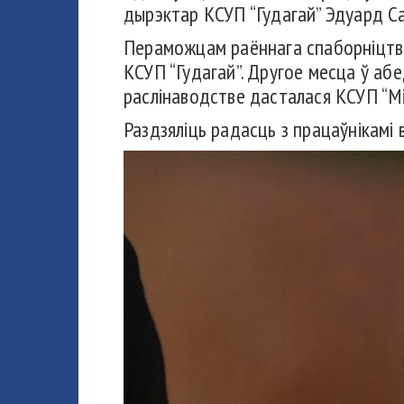
дырэктар КСУП “Гудагай” Эдуард Са
Пераможцам раённага спаборніцтва 
КСУП “Гудагай”. Другое месца ў абе
раслінаводстве дасталася КСУП “Міх
Раздзяліць радасць з працаўнікамі 