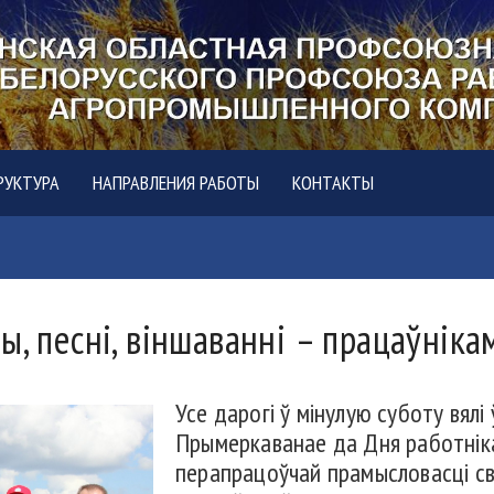
РУКТУРА
НАПРАВЛЕНИЯ РАБОТЫ
КОНТАКТЫ
, песні, віншаванні – працаўнікам
Усе дарогі ў мінулую суботу вял
Прымеркаванае да Дня работніка
перапрацоўчай прамысловасці с