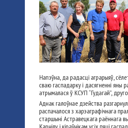
Напэўна, да радасці аграрыяў, сёл
сваю гаспадарку і дасягненні яны р
атрымалася ў КСУП “Гудагай”, друго
Аднак галоўнае дзейства разгарнула
распачалося з харэаграфічнага прал
старшыні Астравецкага раённага вык
Карнілу і кіраўнікам усіх пяці гаспа