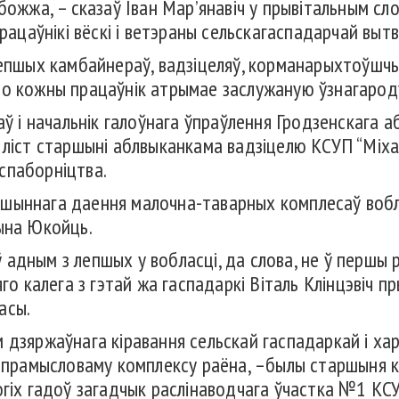
ожжа, – сказаў Іван Мар’янавіч у прывітальным слов
рацаўнікі вёскі і ветэраны сельскагаспадарчай вытво
лепшых камбайнераў, вадзіцеляў, корманарыхтоўшчык
то кожны працаўнік атрымае заслужаную ўзнагарод
аў і начальнік галоўнага ўпраўлення Гродзенскага 
ліст старшыні аблвыканкама вадзіцелю КСУП “Міхалі
спаборніцтва.
шыннага даення малочна-таварных комплесаў вобла
рына Юкойць.
адным з лепшых у вобласці, да слова, не ў першы 
яго калега з гэтай жа гаспадаркі Віталь Клінцэвіч 
асы.
 дзяржаўнага кіравання сельскай гаспадаркай і хар
рапрамысловаму комплексу раёна, –былы старшыня к
огіх гадоў загадчык раслінаводчага ўчастка №1 КСУ