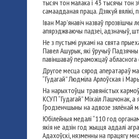
тысяч тон малака і 43 тысячы тон зб
самаадданая праца. Дзякуй вялікі, п
Іван Мар’янавіч назваў прозвішчы 
апярэджваючы падзеі, адзначыў, ш
Не з пустымі рукамі на свята прыех
Павел Ашурык, які ўручыў Падзячны 
павіншаваў пераможцаў абласнога 
Другое месца сярод аператараў ма
“Гудагай” Людміла Арлоўская і Ма
На нарыхтоўцы травяністых кармоў 
КСУП “Гудагай” Міхаіл Лашчонак, а 
Гродзенчшыны на адвозе зялёнай м
Юбілейныя медалі “110 год органам
якія не адзін год жыцця аддалі аг
Адахоўскі, нязменны на працягу мн