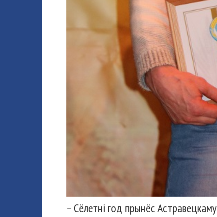
– Сёлетні год прынёс Астравецкаму