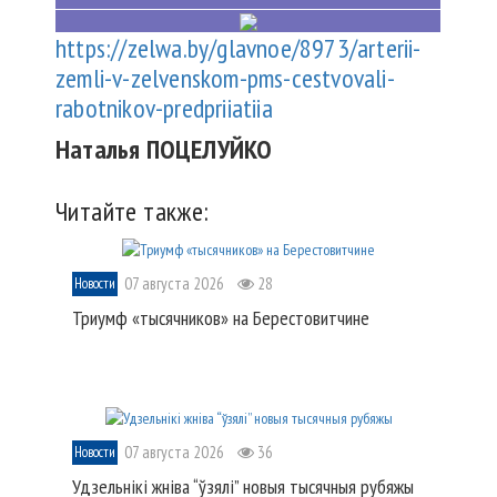
https://zelwa.by/glavnoe/8973/arterii-
zemli-v-zelvenskom-pms-cestvovali-
rabotnikov-predpriiatiia
Наталья ПОЦЕЛУЙКО
Читайте также:
07 августа 2026
28
Новости
Триумф «тысячников» на Берестовитчине
07 августа 2026
36
Новости
Удзельнікі жніва “ўзялі” новыя тысячныя рубяжы