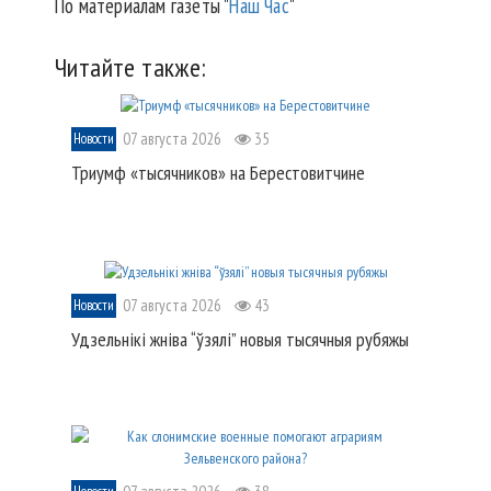
По материалам газеты "
Наш Час
"
Читайте также:
07 августа 2026
35
Новости
Триумф «тысячников» на Берестовитчине
07 августа 2026
43
Новости
Удзельнікі жніва “ўзялі” новыя тысячныя рубяжы