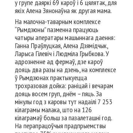
у групе даяркі 69 кароў і 6 цялятак, для
якіх Алена Зянонаўна як другая мама.
На малочна-таварным комплексе
“Рымдзюны” пазменна працуюць
чатыры аператары машыннага даення:
Ганна Праўлуцкая, Алена Дзямідчык,
Ларыса Гілевіч і Людміла Грыбкова. У
адрозненне ад фермаў, дзе кароў
дояць два разы на дзень, на комплексе
ў Рымдзюнах практыкуецца
трохразовая дойка: раніцай і вечарам
дояць восем груп, днём – пяць. За
мінулы год з каровы тут надаілі 7 253
кілаграмы малака, што на 126
кілаграмаў больш за пазалеташні год.
На перапрацоўчыя прадпрыемствы