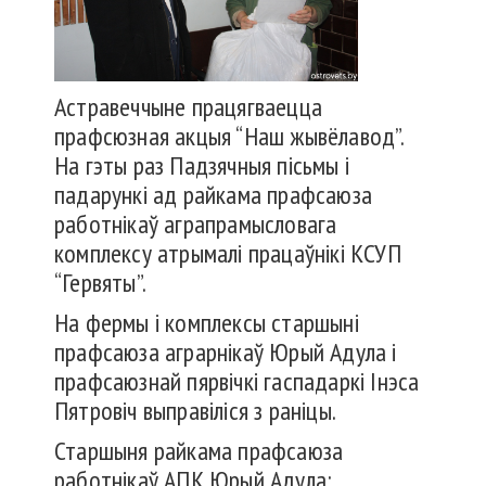
Астравеччыне працягваецца
прафсюзная акцыя “Наш жывёлавод”.
На гэты раз Падзячныя пісьмы і
падарункі ад райкама прафсаюза
работнікаў аграпрамысловага
комплексу атрымалі працаўнікі КСУП
“Гервяты”.
На фермы і комплексы старшыні
прафсаюза аграрнікаў Юрый Адула і
прафсаюзнай пярвічкі гаспадаркі Інэса
Пятровіч выправіліся з раніцы.
Старшыня райкама прафсаюза
работнікаў АПК Юрый Адула: