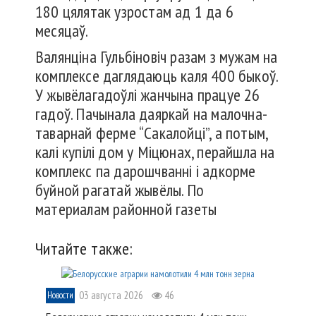
180 цялятак узростам ад 1 да 6
месяцаў.
Валянціна Гульбіновіч разам з мужам на
комплексе даглядаюць каля 400 быкоў.
У жывёлагадоўлі жанчына працуе 26
гадоў. Пачынала даяркай на малочна-
таварнай ферме “Сакалойці”, а потым,
калі купілі дом у Міцюнах, перайшла на
комплекс па дарошчванні і адкорме
буйной рагатай жывёлы. По
материалам районной газеты
Читайте также:
03 августа 2026
46
Новости