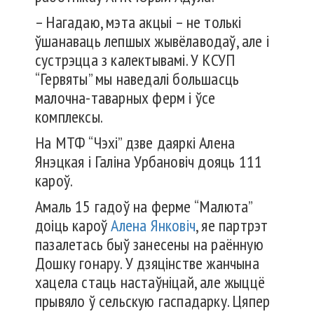
– Нагадаю, мэта акцыі – не толькі
ўшанаваць лепшых жывёлаводаў, але і
сустрэцца з калектывамі. У КСУП
“Гервяты” мы наведалі большасць
малочна-таварных ферм і ўсе
комплексы.
На МТФ “Чэхі” дзве даяркі Алена
Янэцкая і Галіна Урбановіч дояць 111
кароў.
Амаль 15 гадоў на ферме “Малюта”
доіць кароў
Алена Янковіч
,
яе партрэт
пазалетась быў занесены на раённую
Дошку гонару. У дзяцінстве жанчына
хацела стаць настаўніцай, але жыццё
прывяло ў сельскую гаспадарку. Цяпер