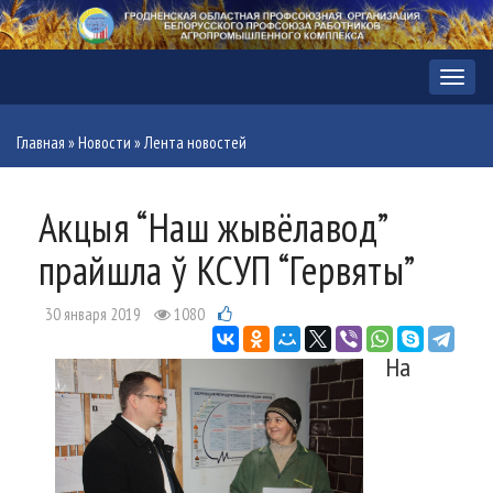
Меню
Главная
»
Новости
»
Лента новостей
Акцыя “Наш жывёлавод”
прайшла ў КСУП “Гервяты”
30 января 2019
1080
На