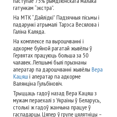
паступае 75% рымдзюнскага малака
гатункам “экстра”.
На МТК “Дайлідкі” Падзячныя пісьмы і
падарункі атрымалі Тарэса Весялова і
Галіна Каляда.
На комплексе па вырошчванні і
адкорме буйной рагатай жывёлы ў
Гервятах працуюць больша за 50
чалавек. Лепшымі былі прызнаны
аператар па дарошчванні жывёлы
Вера
Кацяш
і аператар па адкорме
Валянціна Гульбіновіч.
Трыццаць гадоў назад Вера Кацяш з
мужам пераехалі з Украіны ў Беларусь,
столькі ж гадоў жанчына працуе ў
гаспадарцы. Цяпер ў групе цялятніцы –