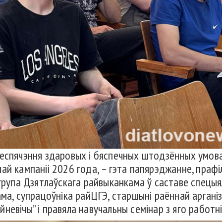
еспячэння здаровых і бяспечных штодзённых умоваў
ай кампаніі 2026 года, – гэта папярэджанне, праф
 група Дзятлаўскага райвыканкама ў саставе спецыя
ама, супрацоўніка райЦГЭ, старшыні раённай арган
евічы” і правяла навучальны семінар з яго работні