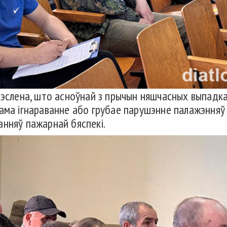
рэслена, што асноўнай з прычын няшчасных выпадкаў
ама ігнараванне або грубае парушэнне палажэнняў 
анняў пажарнай бяспекі.