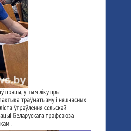
 працы, у тым ліку пры
ілактыка траўматызму і няшчасных
ліста ўпраўлення сельскай
ізацыі Беларускага прафсаюза
камі.