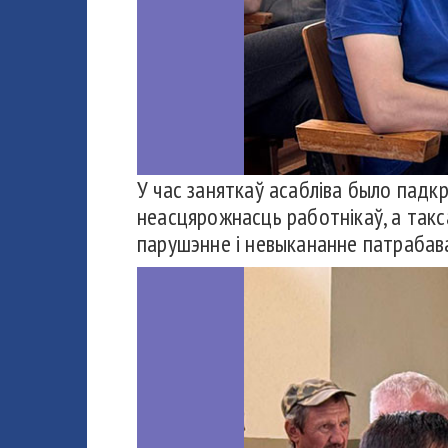
У час заняткаў асабліва было падк
неасцярожнасць работнікаў, а такс
парушэнне і невыкананне патрабав