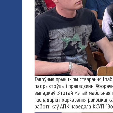
Галоўныя прынцыпы стварэння і заб
падрыхтоўцы і правядзенні ўборачн
выпадкаў. З гэтай мэтай мабільная
гаспадаркі і харчавання райвыканк
работнікаў АПК наведала КСУП “Войн