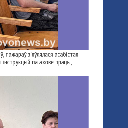
, пажараў з’яўлялася асабістая
і інструкцый па ахове працы,