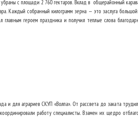
 убраны с площади 2 760 гектаров. Вклад в общерайонный карав
тара. Каждый собранный килограмм зерна — это заслуга большо
тал главным героем праздника и получил теплые слова благодар
да и для аграриев СКУП «Волпа». От рассвета до заката трудил
координировали работу специалисты. Взамен их щедро отблаг