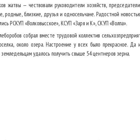
ков жатвы — чествовали руководители хозяйств, председатели
е, родные, близкие, друзья и односельчане. Радостной новостью
лись РСКУП «Волковысское», КСУП «Заря и К», СКУП «Волпа».
леборобов собрал вместе трудовой коллектив сельхозпредприят
селка, около озера. Настроение у всех было прекрасное. Да
 земледельцам удалось получить свыше 54 центнеров зерна.