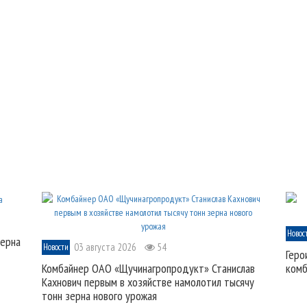
Новос
зерна
03 августа 2026
54
Новости
Геро
Комбайнер ОАО «Щучинагропродукт» Станислав
комб
Кахнович первым в хозяйстве намолотил тысячу
тонн зерна нового урожая