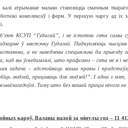
 калі атрыманае малако становіцца смачным твараго
ботнікі комплексаў і ферм. У першую чаргу ад іх за
і.
’ект КСУП “Гудагай”, і не істотна гэта самы су
 адкорме ў мястэчку Гудагай. Падкупляюць чысціня 
стаянна, а не наведзены спецыяльна да прыезду г
, каб вы ўсведамлялі, што прафсаюз – гэта не я і н
ўная задача – адстойваць вашы правы і прадстаўл
іць людзей, працаваць для людзей!”. І адна з мэт
 жывёлагадоўлі. Таму што без вашай працы нічога не 
дойных кароў. Валавы надой за мінулы год – 11 412