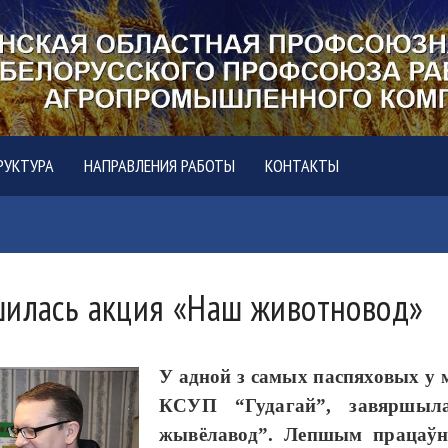
РУКТУРА
НАПРАВЛЕНИЯ РАБОТЫ
КОНТАКТЫ
шилась акция «Наш животновод»
У адной з самых паспяховых у 
КСУП “Гудагай”, завяршыл
жывёлавод”. Лепшым працаў