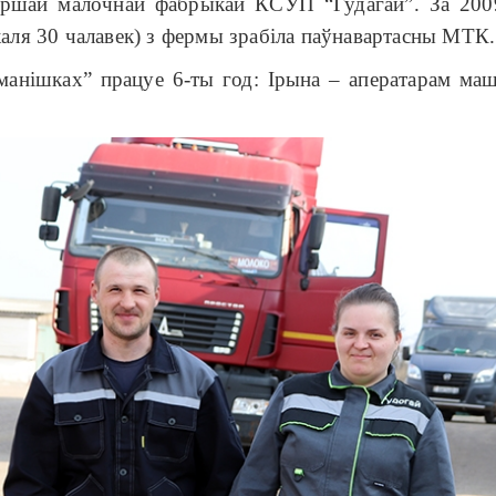
ершай малочнай фабрыкай КСУП “Гудагай”. За 200
каля 30 чалавек) з фермы зрабіла паўнавартасны МТК.
анішках” працуе 6-ты год: Ірына – аператарам маш