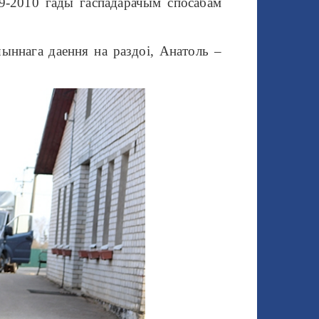
9-2010 гады гаспадарачым спосабам
ыннага даення на раздоі, Анатоль –