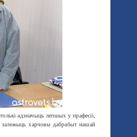
 толькі адзначыць лепшых у прафесіі,
іх залежыць харчовы дабрабыт нашай