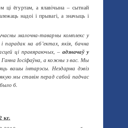
м ці ёгуртам, а ялавічына – сытнай
лежаць надоі і прывагі, а значыць і
часны малочна-таварны комплекс у
і парадак на аб’ектах, якія, бачна
асцей ці правяраючых,
–
адзначаў у
е Ганна Іосіфаўна, а кожны з вас. Мы
яць вашы інтарэсы. Нездарма дэвіз
, якую мы ставім перад сабой падчас
было б.
 кг.