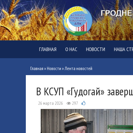
ГЛАВНАЯ
О НАС
НОВОСТИ
НАША СТ
Главная
»
Новости
»
Лента новостей
В КСУП «Гудогай» завер
26 марта 2026
297