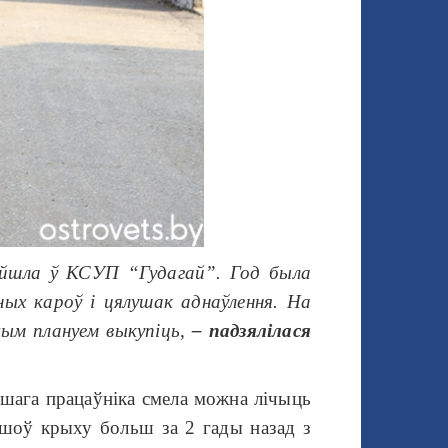
пайшла ў КСУП “Гудагай”. Год была
ных кароў і цялушак аднаўлення. На
чым плануем выкупіць,
– падзялілася
шага працаўніка смела можна лічыць
айшоў крыху больш за 2 гады назад з