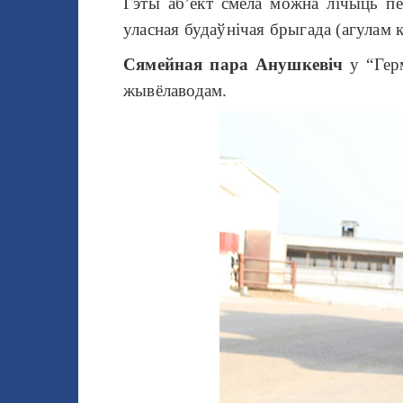
Гэты аб’ект смела можна лічыць п
уласная будаўнічая брыгада (агулам 
Сямейная пара Анушкевіч
у “Герм
жывёлаводам.