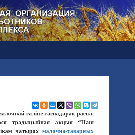
малочнай галіне гаспадарак раёна,
ася традыцыйная акцыя “Наш
нікам чатырох
малочна-таварных