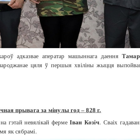
кароў адказвае аператар машыннага даення
Тамар
народжанае цяля ў першыя хвіліны жыцця выпойва
чная прывага за мінулы год – 828 г.
ь на гэтай невялікай ферме
Іван Козіч
. Сваіх гадав
мя як сябрамі.