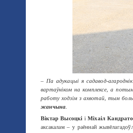
– Па адукацыі я садавод-агародні
вартаўніком на комплексе, а потым
работу ходзім з ахвотай, тым больш
жанчына
.
Віктар Высоцкі
і
Міхаіл Кандрато
аксакалам – у раённай жывёлагадоўл