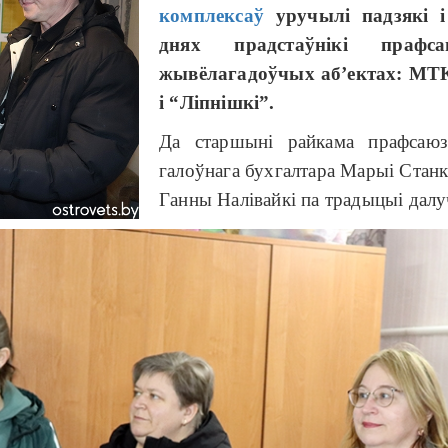
комплексаў
уручылі падзякі і
днях прадстаўнікі праф
жывёлагадоўчых аб’ектах: МТК
і “Ліпнішкі”.
Да старшыні райкама прафса
галоўнага бухгалтара Марыі Станке
Ганны Налівайкі па традыцыі далу