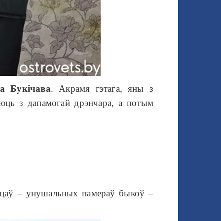
а Букічава
. Акрамя гэтага, яны з
юць з дапамогай дрэнчара, а потым
анцаў – унушальных памераў быкоў –