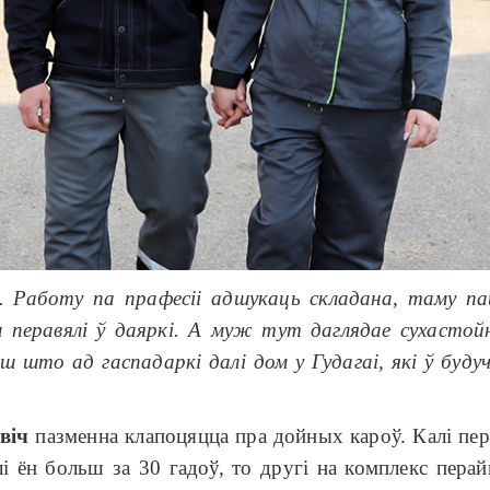
к. Работу па прафесіі адшукаць складана, таму 
 перавялі ў даяркі. А муж тут даглядае сухастой
 што ад гаспадаркі далі дом у Гудагаі, які ў буду
віч
пазменна клапоцяцца пра дойных кароў. Калі пер
і ён больш за 30 гадоў, то другі на комплекс пер