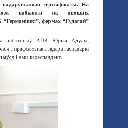
 падарункавыя сертыфікаты. На
саюза пабывалі на апошніх
 “Германішкі”, фермах “Гудагай”
юза работнікаў АПК Юрыя Адулы,
віч і прафсаюзнага лідара гаспадаркі
чыўся і наш карэспандэнт.