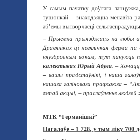
У самым пачатку доўгага ланцужка,
тушонкай – знаходзяцца менавіта ра
аб’ёмы вытворчасці сельгаспрадукцы
–
Прыемна прыязджаць на любы аб
Дравяніках ці невялічкая ферма па
няўзброеным вокам, тут пануюць па
калектывах Юрый Адула
. –
Хочацца
– вашы прадстаўнікі, і наша гало
нашага галіновага прафсаюза – “Люб
гэтай акцыі, – праслаўленне людзей
МТК “Германішкі”
Пагалоўе – 1 728, у тым ліку 700 