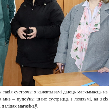
у такія сустрэчы з калектывамі даюць магчымасць не
то мне – цудоўны шанс сустрэцца з людзьмі, ад як
 паліцах магазінаў.