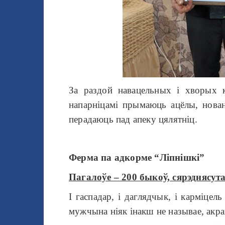
За раздой навацельных і хворых 
напарніцамі прымаюць ацёлы, нова
перадаюць пад апеку цялятніц.
Ферма па адкорме “Ліпнішкі”
Пагалоўе – 200 быкоў, сярэднясута
І гаспадар, і даглядчык, і карміцел
мужчына ніяк інакш не называе, акра