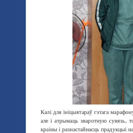
Калі для ініцыятараў гэтага марафон
але і атрымаць зваротную сувязь, 
краіны і разнастайнасць прадукцыі на