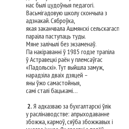
нас былі цудоўныя педагогі.
Васьмігадовую школу скончыла з
адзнакай. Сяброўка,
якая заканчвала Ашмянскі сельскагаспада
параіла паступаць туды.
Мяне залічылі без экзаменаў.
Па накіраванні ў 1985 годзе трапіла
ў Астравецкі раён у племсаўгас
«Падольскі». Тут выйшла замуж,
нарадзіла дваіх дзяцей –
яны ўжо самастойныя,
самі сталі бацькамі…
2.
Я адказваю за бухгалтарскі ўлік
у раслінаводстве: апрыходаванне
збожжа, кармоў, сяўба збожжавых і