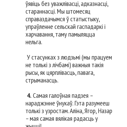
ўявіць без уважлівасці, адказнасці,
стараннасці. Мы штомесяц
справаздачымся ў статыстыку,
упраўленне сельскай гаспадаркі і
харчавання, таму памыляцца
нельга.
У стасунках з людзьмі (мы працуем
не толькі з лічбамі) важныя такія
рысы, як цярплівасць, павага,
стрыманасць.
4.
Самая галоўная падзея –
нараджэнне ўнукаў. Гэта разумееш
толькі з узростам. Аліна, Ягор, Назар
– мая самая вялікая радасць у
жыцці!