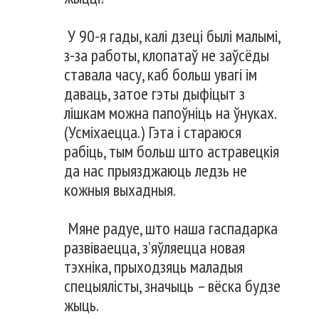
У 90-я гады, калі дзеці былі малымі,
з-за работы, клопатаў не заўсёды
ставала часу, каб больш увагі ім
даваць, затое гэты дыфіцыт з
лішкам можна папоўніць на ўнуках.
(Усміхаецца.) Гэта і стараюся
рабіць, тым больш што астравецкія
да нас прыязджаюць ледзь не
кожныя выхадныя.
Мяне радуе, што наша гаспадарка
развіваецца, з’яўляецца новая
тэхніка, прыходзяць маладыя
спецыялісты, значыць – вёска будзе
жыць.