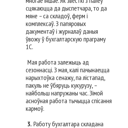
многае іншае. Як звесткі з палёў
сцякаюцца да дыспетчара, то да
мяне – са складоў, ферм і
комплексаў. З папяровых
дакументаў і журналаў даныя
ўвожу ў бухгалтарскую праграму
1С.
Мая работа залежыць ад
сезоннасці. З мая, калі пачынаецца
нарыхтоўка сенажу, па лістапад,
пакуль не ўбяруць кукурузу, –
найбольш напружаны час. Зімой
асноўная работа тычыцца спісання
кармоў.
3.
Работу бухгалтара складана