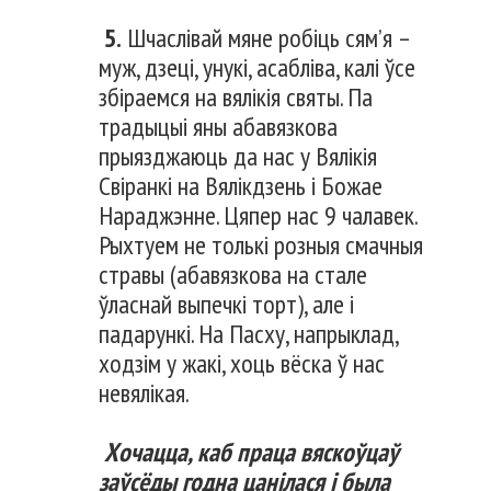
5.
Шчаслівай мяне робіць сям’я –
муж, дзеці, унукі, асабліва, калі ўсе
збіраемся на вялікія святы. Па
традыцыі яны абавязкова
прыязджаюць да нас у Вялікія
Свіранкі на Вялікдзень і Божае
Нараджэнне. Цяпер нас 9 чалавек.
Рыхтуем не толькі розныя смачныя
стравы (абавязкова на стале
ўласнай выпечкі торт), але і
падарункі. На Пасху, напрыклад,
ходзім у жакі, хоць вёска ў нас
невялікая.
Хочацца, каб праца вяскоўцаў
заўсёды годна цанілася і была