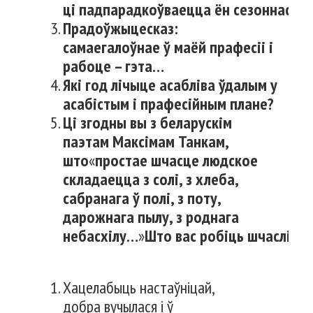
ці
падпарадкоўваецца
ён
сезоннасці
?
Прадоўжыце
сказ
:
самае
галоўнае
ў
маёй
прафесіі
і
рабоце
–
гэта
…
Які год лічыце асабліва ўдалым у
асабістым і прафесійным плане?
Ці згодны вы з беларускім
паэтам Максімам Танкам,
што
«
простае шчасце людское
складаецца з солі, з хлеба,
сабранага ў полі, з поту,
дарожнага пылу, з роднага
небасхілу…
»
Што
вас
робіць
шчаслівы
Хацелабыць настаўніцай,
добра вучылася і ў