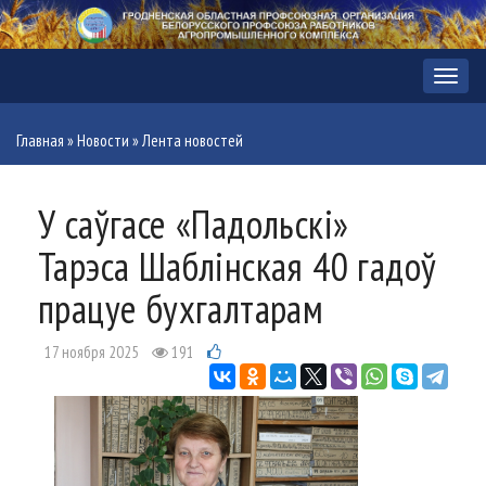
Меню
Главная
»
Новости
»
Лента новостей
У саўгасе «Падольскі»
Тарэса Шаблінская 40 гадоў
працуе бухгалтарам
17 ноября 2025
191