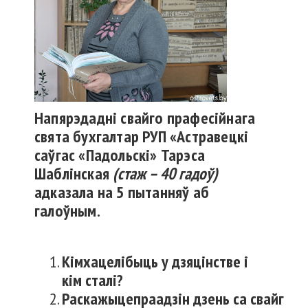
Напярэдадні свайго прафесійнага
свята бухгалтар РУП «Астравецкі
саўгас «Падольскі» Тарэса
Шаблінская
(стаж – 40 гадоў)
адказала на 5 пытанняў аб
галоўным.
Кім
хацелі
быць
у
дзяцінстве
і
кім
сталі
?
Раскажыце
пра
адзін
дзень
са
свайго
п