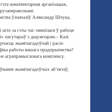
 гэта шмат
вектарная арганізацыя,
рузаперавозкамі.
ства ўзначаліў
Аляксандр Шчука,
і што за гэты час змянілася ў рабоце
і» пагутарыў з дырэктарам.
– Калі
орчасць жывёлагадоўчай і раслі
-
ыфіка работы вашага прадпрыемства?
іне аграпрамысловага комплексу.
оў
ванне жывёлагадоўчых аб’ектаў,