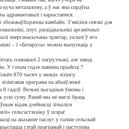
 куча металалому, а ў нас яна спраўна
ы адрамантавалі і карыстаемся.
і збожжаўборачны камбайн. З’явіліся сеялкі для
вальнікі, плуг, раскід
вальнікі арганічных
ылі энерганасычаны трактар, уклалі ў яго
ышкі – і «Беларуса» можна выпускаць у
етась планавалі 2 пагрузчыкі, але завод
зін. У гэтым годзе павінна прыйсці 7
мільён 870 тысяч у межах лізінгу.
лізінгавая праграма па абнаўленні
на 8 гадоў. Вельмі выгадныя ўмовы і
ць усю суму. Раней мы не маглі браць
оўным відам дзейнасці лічыліся
вялі» сельгастэхніку ў шэраг
асці на аказанне паслуг у галіне сельскай
арыстацца гэтай праграмай і паступова