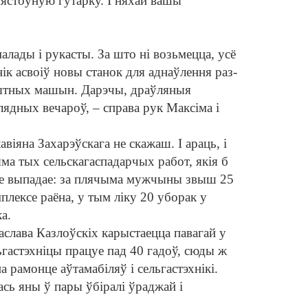
мястоўную гутарку. І няхай вашы
лады і рукасты. За што ні возьмецца, усё
ік асвоіў новы станок для аднаў
лення раз
-
ытных машын. Дарэчы, драўляныя
лядных вечароў, – справа рук Максіма і
віяна Захарэўскага не скажаш. І араць, і
няма тых сельскагаспадарчых работ, якія б
 не выпадае: за плячыма мужчыны звыш 25
лексе раёна, у тым ліку 20 уборак у
а.
аслава Казлоўскіх карыстаецца павагай у
льгастэхніцы працуе пад 40 гадоў, сюды ж
а рамонце аўтамабіляў і сельгастэхнікі.
ась яны ў пары ўбіралі ўраджай і