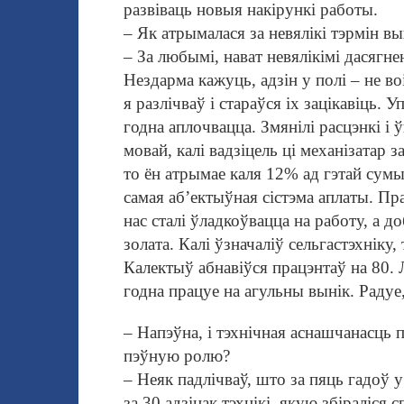
развіваць новыя накірункі работы.
– Як атрымалася за невялікі тэрмін вы
– За любымі, нават невялікімі дасяг
не
Нездарма кажуць, адзін у полі – не во
я разлічваў і стараўся іх зацікавіць.
годна аплочвацца. Змянілі расцэнкі і
мовай, калі вадзіцель ці механізатар 
то ён атрымае каля 12% ад гэтай сум
самая аб’ектыўная сістэма аплаты. Пра
нас сталі ўладкоўвацца на работу, а до
золата. Калі ўзначаліў сельгастэхніку,
Калектыў абнавіўся працэнтаў на 80. 
годна працуе на агульны вынік. Раду
– Напэўна, і тэхнічная аснашчанасць
пэў
ную ролю?
– Неяк падлічваў, што за пяць гадоў у
за 30 адзінак тэхнікі, якую збіраліся 