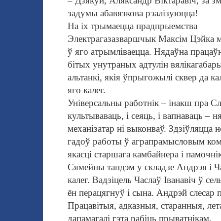
– Дзякуй, Аляксандр Віктаравіч, за з
задумы абавязкова рэалізуюцца!
На іх трымаецца прадпрыемства
Электрагаза
зваршчык Максім Цэйка ма
ў яго атрым
ліваецца. Нядаўна пра
цаўн
бітых унутра
ных адтулін вяліка
габар
альтанкі, якія ўпрыгожылі сквер да ка
яго калег.
Універсальны работнік – інакш пра Сла
культываваць, і сеяць, і вапнаваць – 
механізатар ні выконваў. Здзіўляцца
га
доў работы ў аграпрамысловым комп
якасці старшага камбайнера і памочнік
Сямейны тандэм у складзе Андрэя і Ч
калег. Вадзіцель Часлаў Іванавіч ў се
ён перацягнуў і сына. Андрэй слесар п
Працавітыя, адказныя, старанныя, лет
дапамагалі гэта рабіць прыватнікам.