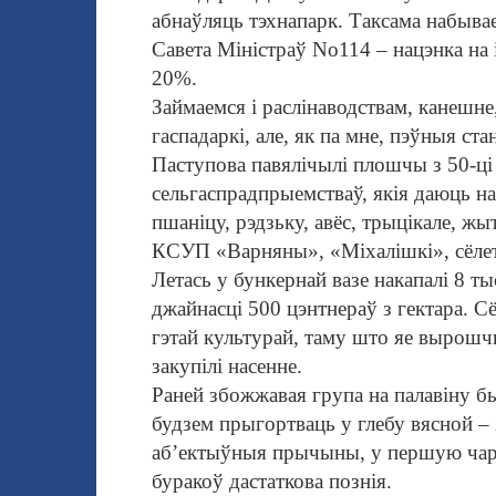
абнаўляць тэхнапарк. Таксама на
бывае
Савета Міністраў No114 – нацэнка на 
20%.
Займаемся і раслінаводствам, канешне,
гаспадаркі, але, як па мне, пэўныя ста
Паступова павялічылі плошчы з 50-ці 
сельгаспрадпрыемстваў, якія даюць на
пшаніцу, рэдзьку, авёс, трыцікале, ж
КСУП «Варняны», «Міхалішкі», сёлет
Летась у бункернай вазе накапалі 8 ты
джайнасці 500 цэнтнераў з гектара. 
гэтай культурай, таму што яе вырошч
закупілі насенне.
Раней збожжавая група на палавіну бы
будзем прыгортваць у глебу вясной – з
аб’ектыўныя прычыны, у першую чарг
буракоў дастаткова познія.