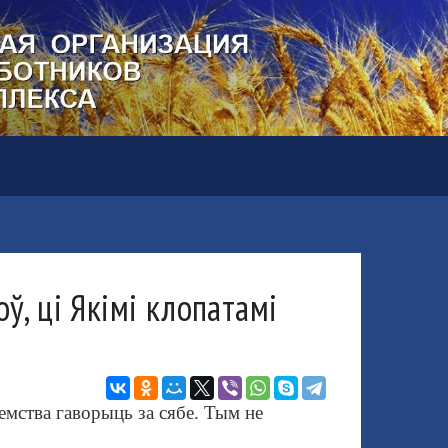
ў, ці Якімі клопатамі
емства гаворыць за сябе. Тым не