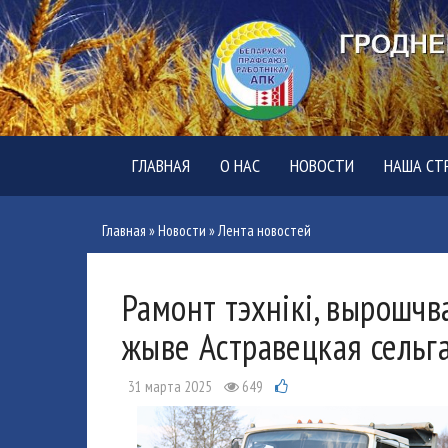
ГЛАВНАЯ
О НАС
НОВОСТИ
НАША СТ
Главная
»
Новости
»
Лента новостей
Рамонт тэхнікі, вырошчв
жыве Астравецкая сельга
31 марта 2025
649