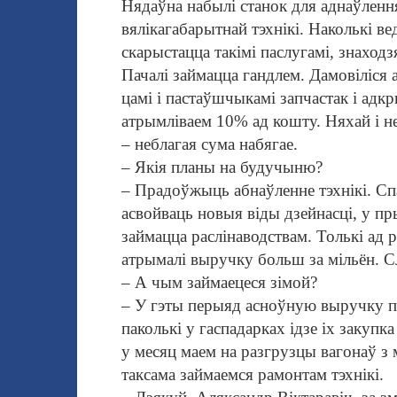
Нядаўна набылі станок для аднаўлен
вялікагабарытнай тэхнікі. Наколькі в
скарыстацца такімі паслу
гамі, знаходз
Пачалі займацца гандлем. Дамовіліся 
цамі і пастаўшчыкамі запчастак і адк
атрымліваем 10% ад кошту. Няхай і н
– неблагая сума набягае.
– Якія планы на будучыню?
– Прадоўжыць абнаўленне тэхнікі. Сп
асвой
ваць новыя віды дзейнасці, у пр
займацца раслі
наводствам. Толькі ад 
атрымалі выручку больш за мільён. Сл
– А чым займаецеся зімой?
– У гэты перыяд асноўную выручку п
паколькі у гаспадарках ідзе іх закупк
у месяц маем на разгрузцы вагонаў з 
таксама займаемся рамонтам тэхнікі.