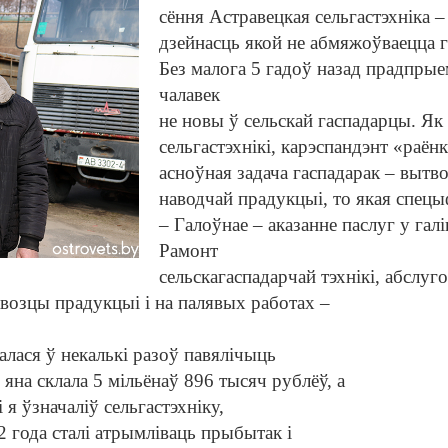
сёння Астравецкая сельгастэхніка –
дзейнасць якой не абмяжоўваецца г
Без малога 5 гадоў назад
прадпрыем
чалавек
не новы
ў сельскай гаспадарцы.
Як 
сельгастэхнікі,
карэспандэнт «раёнк
асноўная задача гаспадарак – вытв
наводчай прадукцыі, то якая спец
– Галоўнае – аказанне паслуг у гал
Рамонт
сельскагаспадарчай тэхнікі, абслу
г
равозцы прадукцыі і на палявых работах –
лася ў некалькі разоў павялічыць
 яна склала 5 мільёнаў 896 тысяч рублёў, а
 я ўзначаліў сельгастэхніку,
 года сталі атрымліваць прыбытак і