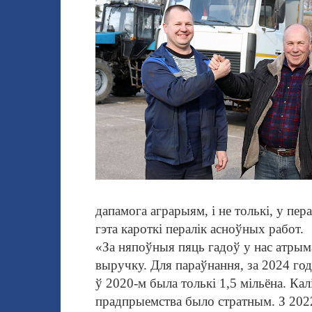
дапамога аграрыям, і не толькі, у пе
гэта кароткі пералік асноўных работ.
«За няпоўныя пяць гадоў у нас атрыма
выручку.
Для параўнання, за 2024 год
ў 2020-м была толькі 1,5 мільёна. Калі
прадпрыемства было стратным. З 2022