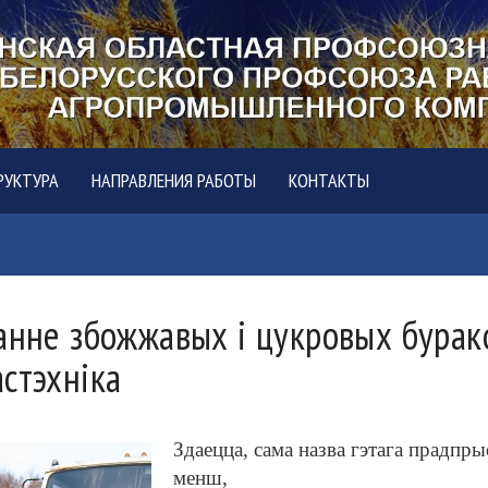
РУКТУРА
НАПРАВЛЕНИЯ РАБОТЫ
КОНТАКТЫ
анне збожжавых і цукровых бурако
стэхніка
Здаецца, сама назва гэтага прадпры
менш,