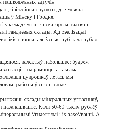
ня пашкоджаных адтулін
едаю, бліжэйшыя пунк
ты, дзе можна
яцца ў Мінску і Гродне.
аб узаемадзеянні з некаторымі вы
т
вор
-
рылі гандлёвыя склады. Ад рэалізацыі
евя
лікія грошы, але ўсё ж: рубль да руб
ля
а
дзяюся, калектыў пабольшае; бу
дзем
ы
ват
насці – па рамонце, а таксама
рэалізацыі цукро
вікаў летась мы
овам, работы ў сезон хапае.
рыносяць склады мінеральных угнаенняў,
а і назапашванне. Каля 50-60 тысяч рублёў
мінеральнымі ўгнаеннямі і іх захоўванні. А