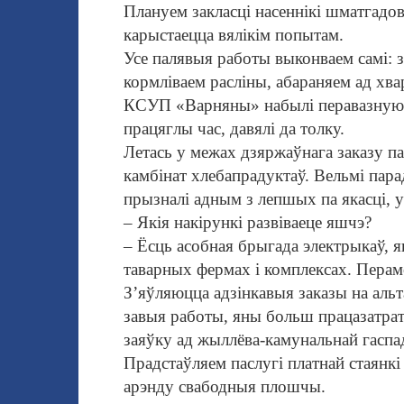
Плануем закласці насеннікі шматгадов
карыстаецца вялікім попытам.
Усе палявыя работы выконваем самі: з
кормліваем расліны, абараняем ад хва
КСУП «Варняны» набылі перавазную 
працяг
лы час, давялі да толку.
Летась у межах дзяржаўнага заказу па
камбінат хлебапрадуктаў. Вельмі пар
прызналі адным з лепшых па якасці, 
– Якія накірункі развіваеце яшчэ?
– Ёсць асобная брыгада электрыкаў, 
таварных фермах і комплексах. Перамо
З’яўляюцца адзінкавыя заказы на аль
т
завыя работы, яны больш працазатр
заяўку ад жыллёва-камунальнай гаспад
Прадстаўляем паслугі платнай стаянкі
арэнду свабодныя плошчы.