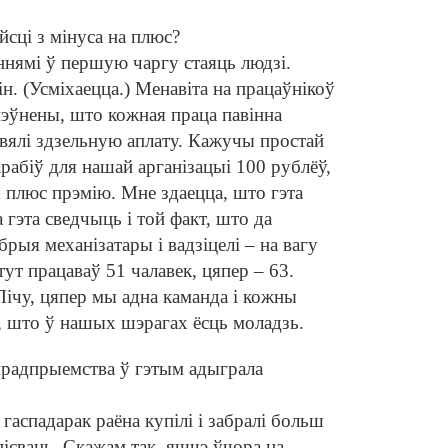
йсці з мінуса на плюс?
ннямі ў першую чаргу стаяць людзі.
ін. (Усміхаецца.) Менавіта на працаўнікоў
 Упэўнены, што кожная праца павінна
 ўвялі здзельную аплату. Кажучы простай
зарабіў для нашай арганізацыі 100 рублёў,
ы плюс прэмію. Мне здаецца, што гэта
 гэта сведчыць і той факт, што да
брыя механізатары і вадзіцелі – на вагу
 тут працаваў 51 чалавек, цяпер – 63.
Лічу, цяпер мы адна каманда і кожны
е, што ў нашых шэрагах ёсць моладзь.
 прадпрыемства ў гэтым адыграла
 гаспадарак раёна купілі і забралі больш
спісваць. Скажам так, яшчэ ўчора на