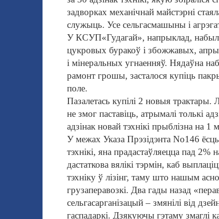
задворках механічнай майстэрні стаяла
служыць. Усе сельгасмашыны і агрэгат
У
КСУП
«Гудагай», напрык
лад, набыл
цукровых буракоў і збожжавых, апрыск
і мінеральных угна
енняў. Нядаўна наб
рамонт грошы, засталося купіць пакр
поле.
Пазалетась купілі 2 новыя трактары. Л
не змог паставіць, атрымалі толькі ад
адзінак новай тэхнікі прыблізна на 1 
У межах Указа Прэзідэнта No146 ёсць 
тэхнікі, яна прадастаўляецца пад 2% 
дастаткова вялікі тэрмін, каб выплаці
тэхніку ў лізінг, таму што нашым асн
грузаперавозкі. Два гады назад «пера
сельгасарганізацый – змянілі від дзейн
гаспадаркі. Дзякуючы гэтаму змаглі к