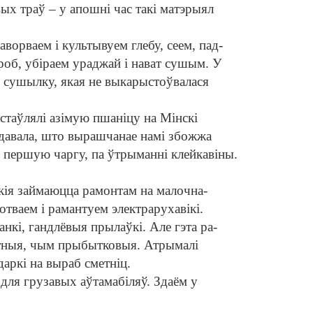
ых траў – у апошні час такі матэрыял
аворваем і культывуем глебу, сеем, пад
-
роб, убіраем ураджай і нават сушым. У
сушылку, якая не выкарыстоўвалася
стаўлялі азімую пшаніцу на Мінскі
адавала, што вырашчанае намі збожжа
у першую чаргу, па ўтрыманні клейкавіны.
якія займаюцца рамонтам на малочна-
тваем і рамантуем электрарухавікі.
анкі, гандлёвыя прылаўкі. Але гэта ра
-
атныя, чым прыбытковыя. Атрымалі
аркі на выраб сметніц.
 для грузавых аўтамабіляў. Здаём у