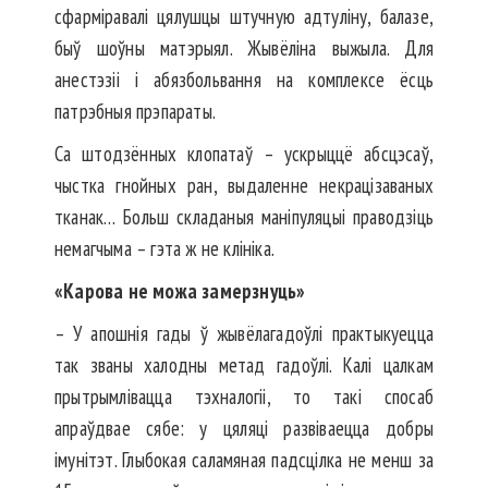
сфарміравалі цялушцы штучную адтуліну, балазе,
быў шоўны матэрыял. Жывёліна выжыла. Для
анестэзіі і абязбольвання на комплексе ёсць
патрэбныя прэпараты.
Са штодзённых клопатаў – ускрыццё абсцэсаў,
чыстка гной­­ных ран, выдаленне некра­ціза­ваных
тканак… Больш складаныя маніпуляцыі право­дзіць
немагчыма – гэта ж не клініка.
«Карова не можа замерзнуць»
– У апошнія гады ў жывё­ла­гадоўлі практыкуецца
так званы халодны метад гадоўлі. Калі цалкам
прытрымлівацца тэхналогіі, то такі спосаб
апраўдвае сябе: у цяляці развіваецца доб­ры
імунітэт. Глыбокая саламя­ная падсцілка не менш за