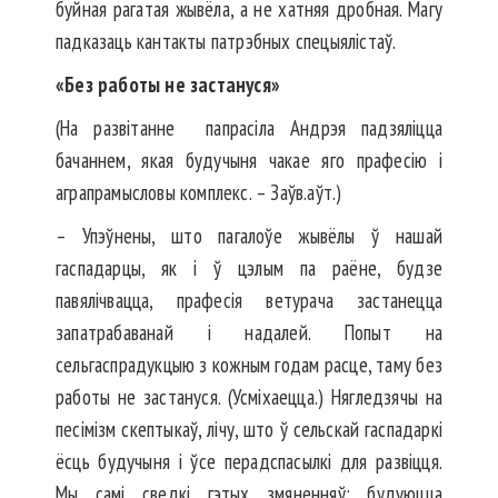
буйная рагатая жывёла, а не хатняя дробная. Магу
падказаць кантакты патрэбных спецыялістаў.
«Без работы не застануся»
(На развітанне папрасіла Андрэя падзяліцца
бачаннем, якая будучыня чакае яго прафесію і
аграпрамысловы комплекс. – Заўв.аўт.)
– Упэўнены, што пагалоўе жывёлы ў нашай
гаспадарцы, як і ў цэлым па раёне, будзе
павялічвацца, прафесія ветурача застанецца
запатрабаванай і надалей. Попыт на
сельгаспрадукцыю з кожным годам расце, таму без
работы не застануся. (Усміхаецца.) Нягледзячы на
песімізм скептыкаў, лічу, што ў сельскай гаспадаркі
ёсць будучыня і ўсе перадспасылкі для развіцця.
Мы самі сведкі гэтых змяненняў: будуюцца