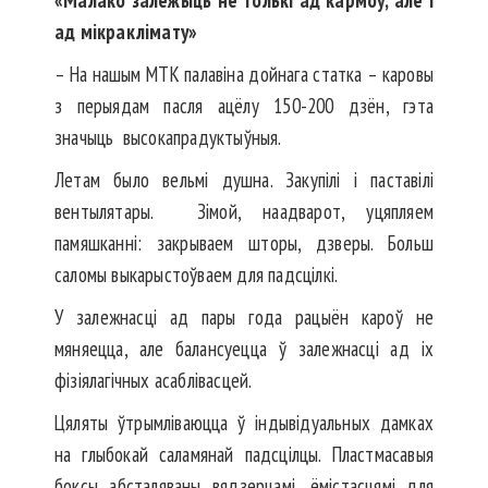
«Малако залежыць не толькі ад кармоў, але і
ад мікраклімату»
– На нашым МТК палавіна дойнага статка – каровы
з перыядам пасля ацёлу 150-200 дзён, гэта
значыць высокапрадуктыўныя.
Летам было вельмі душна. Закупілі і паставілі
вентылятары. Зімой, наадварот, уцяпляем
памяшканні: закрываем шторы, дзверы. Больш
саломы выкарыстоўваем для падсцілкі.
У залежнасці ад пары года рацыён кароў не
мяняецца, але балансуецца ў залежнасці ад іх
фізіялагічных асаблівасцей.
Цяляты ўтрымліваюцца ў індывідуальных дамках
на глыбокай саламянай падсцілцы. Пластмасавыя
боксы абсталяваны вядзерцамі, ёмістасцямі для