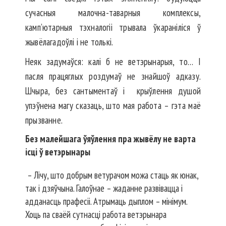
сучасныя малочна-таварныя комплексы,
камп’ютарныя тэхналогіі трывала ўкараніліся ў
жывёлагадоўлі і не толькі.
Неяк задумаўся: калі б не ветэ­рынарыя, то… І
пасля працяглых роздумаў не знайшоў адказу.
Шчыра, без сантыментаў і крыў­лення душой
упэўнена магу сказаць, што мая работа – гэта маё
прызванне.
Без малейшага ўяўлення пра ­жывёлу не варта
ісці ў ветэрынары
– Лічу, што добрым ветурачом можа стаць як юнак,
так і дзяўчына. Галоўнае – жаданне развівацца і
адданасць прафесіі. Атрымаць дып­лом – мінімум.
Хоць па сваёй сутнасці работа ветэрынара