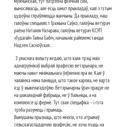
мужчынская, тут патрэбна фізічная сіла,
вынослівасць, але ёсць шмат прыкладаў, калі з гэтым
цудоўна спраўляюцца жанчыны. Да прыкладу, наш
галоўны спецыяліст Гражына Саўко, галоўны ветурач
раёна Наталля Назарава, галоўны ветурач КСУП
«Гудагай» Галіна Бабіч, начальнік райплемстанцыі
Надзея Сасноўская…
З уласнага вопыту ведаю, што каля трэці маіх
аднагрупнікаў выбралі прафесію ветэрынара, не
маючы нават мінімальнага ўяўлення пра яе. Калі ў
чалавека няма паняцця, што такое карова, не варта
ісці ў жывёлагадоўлю. Ветэрынарны ўрач працуе не
на шакаладнай фабрыцы, не ў бальніцы, а на
комплексе ці ферме. Тут свая спецыфіка – і гэта
трэба разумець і прымаць.
Вымушаны прызнаць, што многія, хто атрымаў
сельскагаспадарчую прафесію, не хоча ехаць на