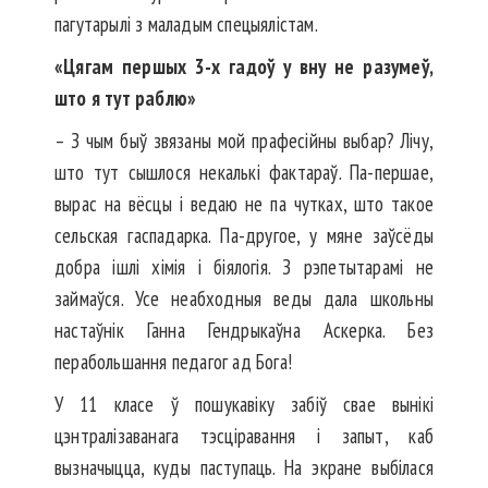
пагутарылі з маладым спецыялістам.
«Цягам першых 3-х гадоў у вну не разумеў,
што я тут раблю»
– З чым быў звязаны мой прафесійны выбар? Лічу,
што тут сышлося некалькі фактараў. Па-першае,
вырас на вёсцы і ведаю не па чутках, што такое
сельская гаспадарка. Па-другое, у мяне заўсёды
добра ішлі хімія і біялогія. З рэпетытарамі не
займаўся. Усе неабходныя веды дала школьны
настаўнік Ганна Гендрыкаўна Аскерка. Без
перабольшання педагог ад Бога!
У 11 класе ў пошукавіку забіў свае вынікі
цэнтралізаванага тэсціравання і запыт, каб
вызначыцца, куды паступаць. На экране выбілася