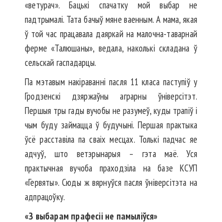
«ветурач». Бацькі спачатку мой выбар не
падтрымалі. Тата бачыў мяне ваенным. А мама, якая
ў той час працавала даяркай на малочна-таварнай
ферме «Талюшаны», ведала, наколькі складана ў
сельскай гаспадарцы.
Па мэтавым накіраванні пасля 11 класа паступіў у
Гродзенскі дзяржаўны аграрны ўніверсітэт.
Першыя тры гады вучобы не разумеў, куды трапіў і
чым буду займацца ў будучыні. Першая практыка
ўсё расставіла па сваіх месцах. Толькі падчас яе
адчуў, што ветэрынарыя – гэта маё. Уся
практычная вучоба праходзіла на базе КСУП
«Гервяты». Сюды ж вярнуўся пасля ўніверсітэта на
адпрацоўку.
«З выбарам прафесіі не памыліўся»