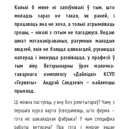
Колькі б мяне ні запэўнівалі ў тым, што
моладзь зараз не такая, як раней, і
працаваць яна не хоча, а толькі атрымліваць
грошы, – ніколі з гэтым не пагаджуся. Ведаю
шмат мэтанакіраваных, разум­ных маладых
людзей, якія не баяцца цяжкасцей, рухаюцца
наперад і імкнуцца развівацца, у прафесіі ў
тым ліку. Ветэрынарны ўрач малочна-
таварнага комплексу «Дайлідкі» КСУП
«Гервяты» Андрэй Следзевіч – найлепшы
прыклад.
Ці можна паступіць у вну без рэпетытараў? Чаму з
першага курса варта ўсведамляць, што ферма –
гэта не шакаладная фабрыка? У чым спецыфіка
работы вет­урача? Пра гэта і многае іншае