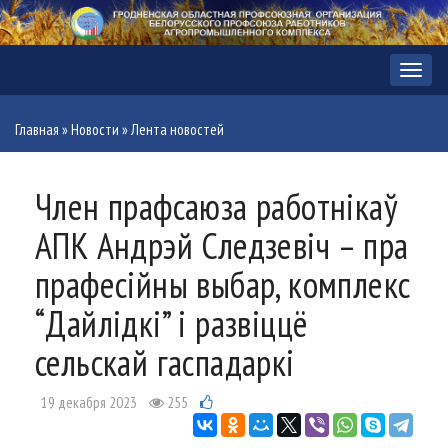
Меню
Главная
»
Новости
»
Лента новостей
Член прафсаюза работнікаў
АПК Андрэй Следзевіч – пра
прафесійны выбар, комплекс
“Дайлідкі” і развіццё
сельскай гаспадаркі
19 декабря 2023
255