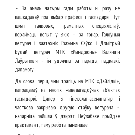
– За амаль чатыры гады работы ні разу не
пашкадаваў пра выбар прафесіі і гаспадаркі. Тут
шмат талковых, граматных спецыялістаў,
пераймаць вопыт у якіх – за гонар. Галоўныя
ветурач і заатэхнік Гражына Саўко і Дзмітрый
Будай, вет­урач МТК «Рымдзюны» Валянцін
Лаўрыновіч – ім удзячны за парады, падказкі,
дапамогу.
Да слова, перш, чым трапіць на МТК «Дайлідкі»,
папрацаваў на многіх жывёлагадоўчых аб’ек­тах
гаспадаркі. Цяпер я гіне­колаг-асемянатар і
часткова закрываю другую стаўку ветурача –
напарніца пайшла ў дэкрэт. Неўзабаве прыйдзе
практыкант, таму работы паменшае.