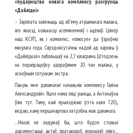
«Будаўніцтва новага комплексу разгрузіць
«Дайлідкі»
– Зарплата залежыць ад аб’ёму атрыманага малака,
яго якасці, колькасці асемяненняў і ацёлаў. Цяпер
наш КСУП, як і комплекс, «плюсуе» да ўзроўню
мінулага года. Сярэднясутачны надой ад каровы ў
«Дайлідках» пабольшаў на 2,7 кілаграма. Штодзень
на перапрацоўку адпраў­ляем 20 тон малака, у
асноўным гатункам экстра.
Пакуль мне дапамагае на­чаль­нік комплексу Галіна
Алек­санд­ровіч. Яшчэ няма пяці раніцы, а Антонаўна
ўжо тут. Таму, калі прыязджаю (гэта каля 7.20),
ведаю, каму першачаргова патрэбна мая дапамога.
…Ніколі не падумаў бы, што будзе столькі
дакументацыі: актаў, пратаколаў, журналаў уліку…