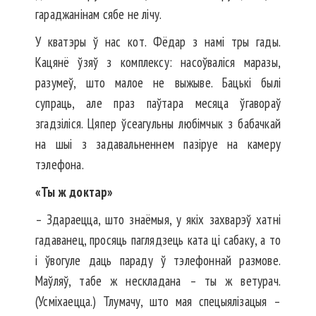
гараджанінам сябе не лічу.
У кватэры ў нас кот. Фёдар з намі тры гады.
Кацянё ўзяў з комплексу: насоўваліся маразы,
разумеў, што малое не выжыве. Бацькі былі
супраць, але праз паўтара месяца ўгавораў
згадзіліся. Цяпер ўсеагульны любімчык з бабачкай
на шыі з задавальненнем пазіруе на камеру
тэлефона.
«Ты ж доктар»
– Здараецца, што знаёмыя, у якіх захварэў хатні
гадаванец, просяць паглядзець ката ці сабаку, а то
і ўвогуле даць параду ў тэлефоннай размове.
Маўляў, табе ж нескладана – ты ж вет­урач.
(Усміхаецца.) Тлумачу, што мая спецыялізацыя –