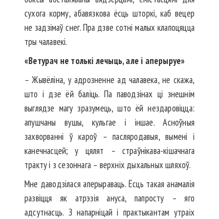
сухога корму, абавязкова ёсць шторкі, каб вецер
не задзімаў снег. Пра дзве сотні малых клапоцяцца
тры чалавекі.
«Ветурач не толькі лечыць, але і аперыруе»
– Жывёліна, у адрозненне ад чалавека, не скажа,
што і дзе ёй баліць. Па паводзінах ці знешнім
выглядзе магу зразумець, што ёй нездаровіцца:
апушчаны вушы, кульгае і іншае. Асноўныя
захворванні ў кароў – пасляродавыя, вымені і
канечнасцей; у цялят – страўнікава-кішачнага
тракту і з сезоннага – верхніх дыхальных шляхоў.
Мне даводзілася аперыраваць. Ёсць такая анамалія
развіцця як атрэзія ануса, папросту – яго
адсутнасць. З напарніцай і практыкантам утраіх