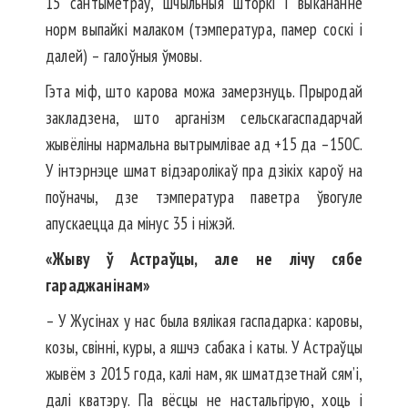
15 санты­метраў, шчыльныя штор­­­кі і выкананне
норм в­ыпайкі ма­ла­ком (тэмпература, памер соскі і
далей) – галоўныя ўмовы.
Гэта міф, што карова можа замерзнуць. Прыродай
закла­дзена, што арганізм сельскагаспадарчай
жывёліны нармальна вытрымлівае ад +15 да –150С.
У інтэрнэце шмат відэаролікаў пра дзікіх кароў на
поўначы, дзе тэмпература паветра ўвогуле
апускаецца да мінус 35 і ніжэй.
«Жыву ў Астраўцы, але не лічу сябе
гараджанінам»
– У Жусінах у нас была вялікая гаспадарка: каровы,
козы, свінні, куры, а яшчэ сабака і каты. У Астраўцы
жывём з 2015 года, калі нам, як шматдзетнай сям’і,
далі кватэру. Па вёсцы не настальгірую, хоць і