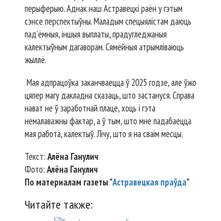
перыферыю. Аднак наш Астравецкі раён у гэтым
сэнсе перспектыўны. Маладым спецыялістам даюць
пад’ёмныя, іншыя выплаты, прадугледжаныя
калектыўным дагаворам. Сямейныя атрымліваюць
жыллё.
Мая адпрацоўка заканчваецца ў 2025 годзе, але ўжо
цяпер магу дакладна сказаць, што застануся. Справа
нават не ў заработнай плаце, хоць і гэта
немалаважны фактар, а ў тым, што мне падабаецца
мая работа, калектыў. Лічу, што я на сваім месцы.
Текст:
Алёна Ганулич
Фото:
Алёна Ганулич
По материалам газеты "
Астравецкая праўда
"
Читайте также: