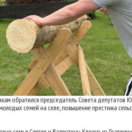
икам обратился председатель Совета депутатов Юр
 молодых семей на селе, повышение престижа сель
ено семье Сергея и Валентины Клочко из Гравжиш