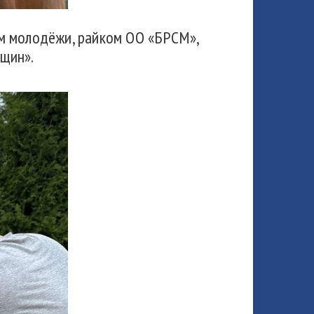
ам молодёжи, райком ОО «БРСМ»,
щин».