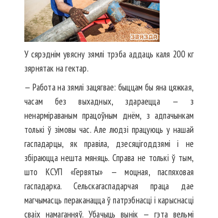
У сярэднім увясну зямлі трэба аддаць каля 200 кг
зярнятак на гектар.
— Работа на зямлі зацягвае: быццам бы яна цяжкая,
часам без выхадных, здараецца — з
ненарміраваным працоўным днём, з адпачынкам
толькі ў зімовы час. Але людзі працуюць у нашай
гаспадарцы, як правіла, дзесяцігоддзямі і не
збіраюцца нешта мяняць. Справа не толькі ў тым,
што КСУП «Гервяты» — моцная, паспяховая
гаспадарка. Сельскагаспадарчая праца дае
магчымасць пераканацца ў патрэбнасці і карыснасці
сваіх намаганняў. Убачыць вынік — гэта вельмі