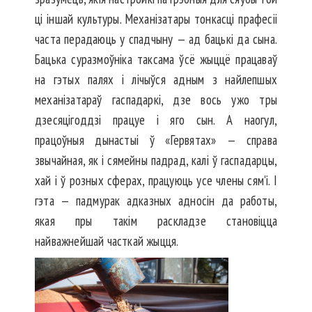
ці іншай культуры. Механізатары тонкасці прафесіі
часта перадаюць у спадчыну — ад бацькі да сына.
Бацька суразмоўніка таксама ўсё жыццё працаваў
на гэтых палях і лічыўся адным з найлепшых
механізатараў гаспадаркі, дзе вось ужо тры
дзесяцігоддзі працуе і яго сын. А наогул,
працоўныя дынастыі ў «Гервятах» — справа
звычайная, як і сямейны падрад, калі ў гаспадарцы,
хай і ў розных сферах, працуюць усе члены сям'і. І
гэта — падмурак адказных адносін да работы,
якая пры такім раскладзе становіцца
найважнейшай часткай жыцця.