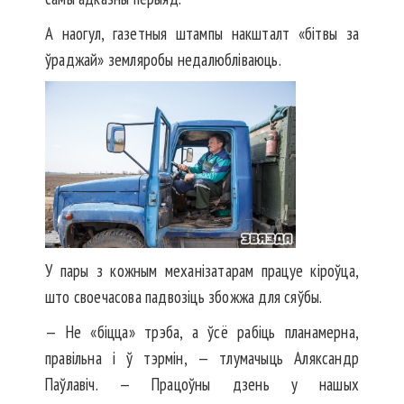
А наогул, газетныя штампы накшталт «бітвы за
ўраджай» земляробы недалюбліваюць.
У пары з кожным механізатарам працуе кіроўца,
што своечасова падвозіць збожжа для сяўбы.
— Не «біцца» трэба, а ўсё рабіць планамерна,
правільна і ў тэрмін, — тлумачыць Аляксандр
Паўлавіч. — Працоўны дзень у нашых