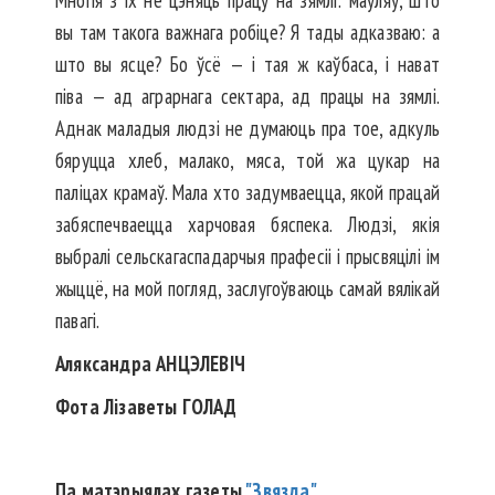
Многія з іх не цэняць працу на зямлі: маўляў, што
вы там такога важнага робіце? Я тады адказваю: а
што вы ясце? Бо ўсё — і тая ж каўбаса, і нават
піва — ад аграрнага сектара, ад працы на зямлі.
Аднак маладыя людзі не думаюць пра тое, адкуль
бяруцца хлеб, малако, мяса, той жа цукар на
паліцах крамаў. Мала хто задумваецца, якой працай
забяспечваецца харчовая бяспека. Людзі, якія
выбралі сельскагаспадарчыя прафесіі і прысвяцілі ім
жыццё, на мой погляд, заслугоўваюць самай вялікай
павагі.
Аляксандра АНЦЭЛЕВІЧ
Фота Лізаветы ГОЛАД
Па матэрыялах газеты
"Звязда"