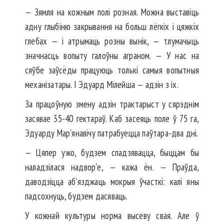
— Зямля на кожным полі розная. Можна выставіць
адну глыбіню закрывання на больш лёгкіх і цяжкіх
глебах — і атрымаць розны вынік, — тлумачыць
значнасць вопыту галоўны аграном. — У нас на
сяўбе заўсёды працуюць толькі самыя вопытныя
механізатары. І Эдуард Мілейша — адзін з іх.
За працоўную змену адзін трактарыст у сярэднім
засявае 35-40 гектараў. Каб засеяць поле ў 75 га,
Эдуарду Мар'янавічу патрабуецца паўтара-два дні.
— Цяпер ужо, будзем спадзявацца, быццам бы
наладзілася надвор'е, — кажа ён. — Праўда,
даводзіцца аб'язджаць мокрыя ўчасткі: калі яны
падсохнуць, будзем дасяваць.
У кожнай культуры норма высеву свая. Але ў