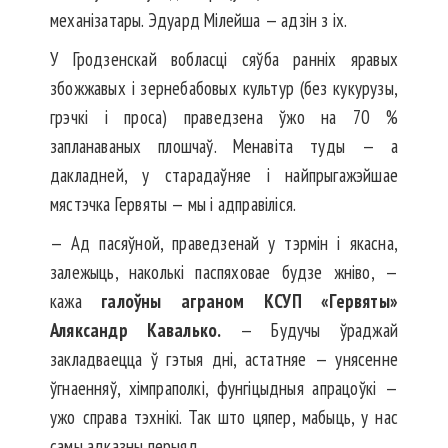
механізатары. Эдуард Мілейша — адзін з іх.
У Гродзенскай вобласці сяўба ранніх яравых
збожжавых і зернебабовых культур (без кукурузы,
грэчкі і проса) праведзена ўжо на 70 %
запланаваных плошчаў. Менавіта туды — а
дакладней, у старадаўняе і найпрыгажэйшае
мястэчка Гервяты — мы і адправіліся.
— Ад пасяўной, праведзенай у тэрмін і якасна,
залежыць, наколькі паспяховае будзе жніво, —
кажа
галоўны аграном КСУП «Гервяты»
Аляксандр Кавалько.
— Будучы ўраджай
закладваецца ў гэтыя дні, астатняе — унясенне
ўгнаенняў, хімпраполкі, фунгіцыдныя апрацоўкі —
ужо справа тэхнікі. Так што цяпер, мабыць, у нас
самы адказны перыяд.