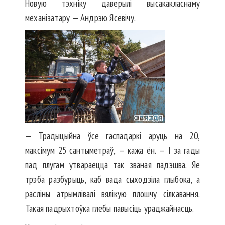
Новую тэхніку даверылі высакакласнаму
механізатару — Андрэю Ясевічу.
— Традыцыйна ўсе гаспадаркі аруць на 20,
максімум 25 сантыметраў, — кажа ён. — І за гады
пад плугам утвараецца так званая падэшва. Яе
трэба разбурыць, каб вада сыходзіла глыбока, а
расліны атрымлівалі вялікую плошчу сілкавання.
Такая падрыхтоўка глебы павысіць ураджайнасць.