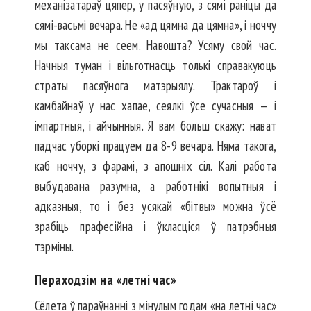
механізатараў цяпер, у пасяўную, з сямі раніцы да
сямі-васьмі вечара. Не «ад цямна да цямна», і ноччу
мы таксама не сеем. Навошта? Усяму свой час.
Начныя туман і вільготнасць толькі справакуюць
страты пасяўнога матэрыялу. Трактароў і
камбайнаў у нас хапае, сеялкі ўсе сучасныя — і
імпартныя, і айчынныя. Я вам больш скажу: нават
падчас уборкі працуем да 8-9 вечара. Няма такога,
каб ноччу, з фарамі, з апошніх сіл. Калі работа
выбудавана разумна, а работнікі вопытныя і
адказныя, то і без усякай «бітвы» можна ўсё
зрабіць прафесійна і ўкласціся ў патрэбныя
тэрміны.
Пераходзім на «летні час»
Сёлета ў параўнанні з мінулым годам «на летні час»