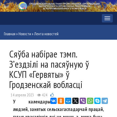
Меню
Главная
»
Новости
»
Лента новостей
Сяўба набірае тэмп.
З’ездзілі на пасяўную ў
КСУП «Гервяты» ў
Гродзенскай вобласці
14 апреля 2023
424
У календары
людзей, занятых сельскагаспадарчай працай,
гэтыя красавіцкія дні не менш, а, можа быць,