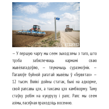
— У першую чаргу мы сеем зыходзячы з таго, што
трэба забяспечваць кармамі сваю
жывёлагадоўлю, — тлумачыць суразмоўнік. —
Пагалоўе буйной рагатай жывёлы ў «Гервятах» —
12 тысяч. Вялікі дойны статак, быкі на адкорме,
свой рапсавы цэх, а таксама цэх камбікорму. Таму
стаўку робім на кукурузу і рапс. Рапс мы сеем
азімы, пасяўная праходзіць восенню.