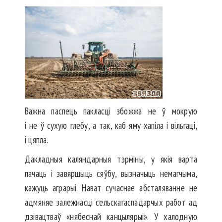
Важна паспець пакласці збожжа не ў мокрую
і не ў сухую глебу, а так, каб яму хапіла і вільгаці,
і цяпла.
Дакладныя каляндарныя тэрміны, у якія варта
пачаць і завяршыць сяўбу, вызначыць немагчыма,
кажуць аграрыі. Нават сучаснае абсталяванне не
адмяняе залежнасці сельскагаспадарчых работ ад
дзівацтваў «нябеснай канцылярыі». У халодную