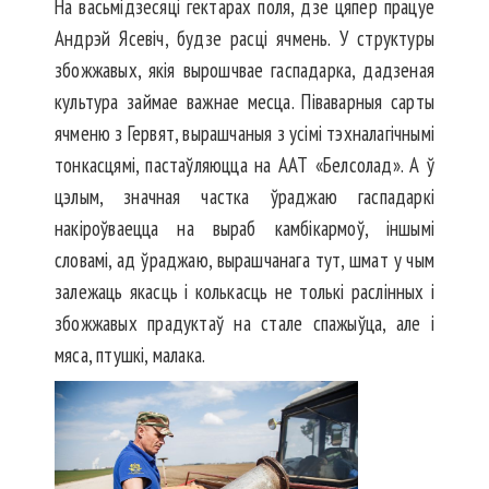
На васьмідзесяці гектарах поля, дзе цяпер працуе
Андрэй Ясевіч, будзе расці ячмень. У структуры
збожжавых, якія вырошчвае гаспадарка, дадзеная
культура займае важнае месца. Піваварныя сарты
ячменю з Гервят, вырашчаныя з усімі тэхналагічнымі
тонкасцямі, пастаўляюцца на ААТ «Белсолад». А ў
цэлым, значная частка ўраджаю гаспадаркі
накіроўваецца на выраб камбікармоў, іншымі
словамі, ад ўраджаю, вырашчанага тут, шмат у чым
залежаць якасць і колькасць не толькі раслінных і
збожжавых прадуктаў на стале спажыўца, але і
мяса, птушкі, малака.