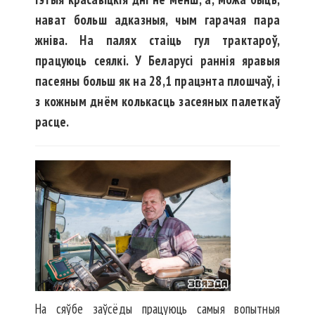
нават больш адказныя, чым гарачая пара
жніва. На палях стаіць гул трактароў,
працуюць сеялкі. У Беларусі раннія яравыя
пасеяны больш як на 28,1 працэнта плошчаў, і
з кожным днём колькасць засеяных палеткаў
расце.
На сяўбе заўсёды працуюць самыя вопытныя