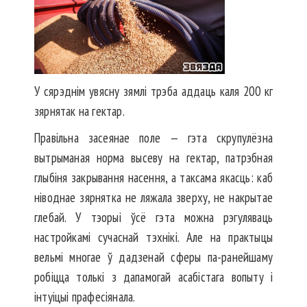
У сярэднім увясну зямлі трэба аддаць каля 200 кг
зярнятак на гектар.
Правільна засеянае поле — гэта скрупулёзна
вытрыманая норма высеву на гектар, патрэбная
глыбіня закрывання насення, а таксама якасць: каб
ніводнае зярнятка не ляжала зверху, не накрытае
глебай. У тэорыі ўсё гэта можна рэгуляваць
настройкамі сучаснай тэхнікі. Але на практыцы
вельмі многае ў дадзенай сферы па-ранейшаму
робіцца толькі з дапамогай асабістага вопыту і
інтуіцыі прафесіянала.