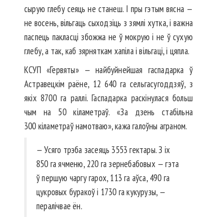
сырую глебу сеяць не станеш. І пры гэтым вясна —
не восень, вільгаць сыходзіць з зямлі хутка, і важна
паспець пакласці збожжа не ў мокрую і не ў сухую
глебу, а так, каб зярняткам хапіла і вільгаці, і цяпла.
КСУП «Гервяты» — найбуйнейшая гаспадарка ў
Астравецкім раёне, 12 640 га сельгасугоддзяў, з
якіх 8700 га раллі. Гаспадарка раскінулася больш
чым на 50 кіламетраў. «За дзень стабільна
300 кіламетраў намотваю», кажа галоўны аграном.
— Усяго трэба засеяць 3553 гектары. З іх
850 га ячменю, 220 га зернебабовых — гэта
ў першую чаргу гарох, 113 га аўса, 490 га
цукровых буракоў і 1730 га кукурузы, —
пералічвае ён.