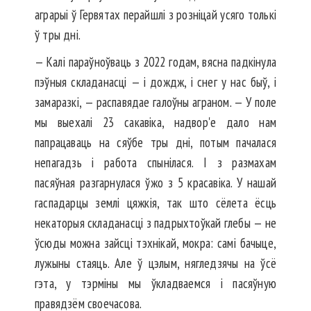
аграрыі ў Гервятах перайшлі з розніцай усяго толькі
ў тры дні.
— Калі параўноўваць з 2022 годам, вясна падкінула
пэўныя складанасці — і дождж, і снег у нас быў, і
замаразкі, — распавядае галоўны аграном. — У поле
мы выехалі 23 сакавіка, надвор'е дало нам
папрацаваць на сяўбе тры дні, потым пачалася
непагадзь і работа спынілася. І з размахам
пасяўная разгарнулася ўжо з 5 красавіка. У нашай
гаспадарцы землі цяжкія, так што сёлета ёсць
некаторыя складанасці з падрыхтоўкай глебы — не
ўсюды можна зайсці тэхнікай, мокра: самі бачыце,
лужыны стаяць. Але ў цэлым, нягледзячы на ўсё
гэта, у тэрміны мы ўкладваемся і пасяўную
правядзём своечасова.