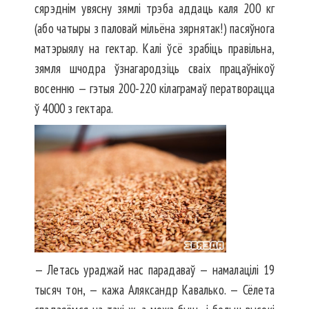
сярэднім увясну зямлі трэба аддаць каля 200 кг
(або чатыры з паловай мільёна зярнятак!) пасяўнога
матэрыялу на гектар. Калі ўсё зрабіць правільна,
зямля шчодра ўзнагародзіць сваіх працаўнікоў
восенню — гэтыя 200-220 кілаграмаў ператворацца
ў 4000 з гектара.
— Летась ураджай нас парадаваў — намалацілі 19
тысяч тон, — кажа Аляксандр Кавалько. — Сёлета