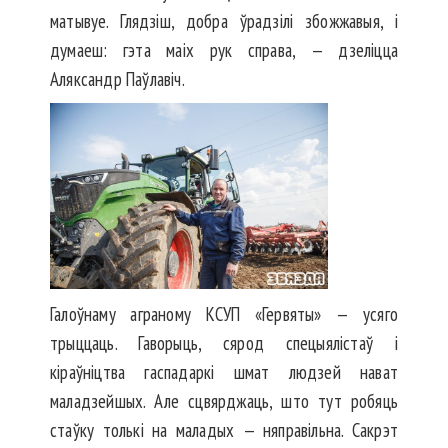
матывуе. Глядзіш, добра ўрадзілі збожжавыя, і
думаеш: гэта маіх рук справа, — дзеліцца
Аляксандр Паўлавіч.
Галоўнаму аграному КСУП «Гервяты» — усяго
трыццаць. Гаворыць, сярод спецыялістаў і
кіраўніцтва гаспадаркі шмат людзей нават
маладзейшых. Але сцвярджаць, што тут робяць
стаўку толькі на маладых — няправільна. Сакрэт