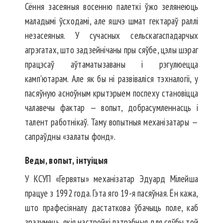
Сёння засеяныя восенню палеткі ўжо зелянеюць
маладымі ўсходамі, але яшчэ шмат гектараў раллі
незасеяныя. У сучасных сельскагаспадарчых
агрэгатах, што задзейнічаны пры сяўбе, цэлы шэраг
працэсаў аўтаматызаваны і рэгулюецца
камп'ютарам. Але як бы ні развіваліся тэхналогіі, у
пасяўную асноўным крытэрыем поспеху становіцца
чалавечы фактар — вопыт, добрасумленнасць і
талент работнікаў. Таму вопытныя механізатары —
сапраўдны «залаты фонд».
Веды, вопыт, інтуіцыя
У КСУП «Гервяты» механізатар Эдуард Мілейша
працуе з 1992 года. Гэта яго 19-я пасяўная. Ён кажа,
што прафесіяналу дастаткова ўбачыць поле, каб
зразумець, якія настройкі патрэбныя для сяўбы той