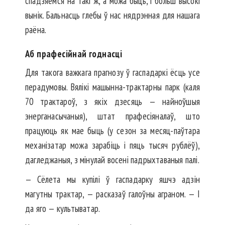
спадзяёмся на такі ж, а можа быць, і больш высокі
вынік. Бальнасць глебы ў нас нядрэнная для нашага
раёна.
Аб прафесійнай годнасці
Для такога важкага прагнозу ў гаспадаркі ёсць усе
перадумовы. Вялікі машынна-трактарны парк (каля
70 трактароў, з якіх дзесяць — найноўшыя
энерганасычаныя), штат прафесіяналаў, што
працуюць як мае быць (у сезон за месяц-паўтара
механізатар можа зарабіць і пяць тысяч рублёў),
дагледжаныя, з мінулай восені падрыхтаваныя палі.
— Сёлета мы купілі ў гаспадарку яшчэ адзін
магутны трактар, — расказаў галоўны аграном. — І
да яго — культыватар.