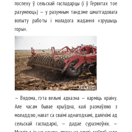
поспеху ў сельскай гаспадарцы (і ў Гервятах тое
разумеюць) — у разумным тандэме шматгадовага
вопыту работы і маладога жадання «зрушыць
горы».
— Вядома, гэта вельмі адказна — карміць краіну.
Але часам бывае крыўдна, калі размаўляю з
моладдзю, нават са сваімі аднагодкамі, далёкімі ад
сельскай гаспадаркі, — дадае суразмоўнік. —