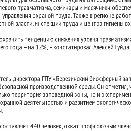
левого травматизма, семинары и месячники обеспе
а управления охраной труда. Также в регионе рабо
стной власти, инспекции труда и центра гигиены в
сохранить тенденцию снижения уровня травматизма
его года – на 12%, – констатировал Алексей Гуйда.
итель директора ГПУ «Березинский биосферный за
безопасной производственной среды. Он отметил,
только территория заповедной зоны, но и экспериме
хранной деятельностью и развитием экологическог
ы.
оставляет 440 человек, охват профсоюзным членс