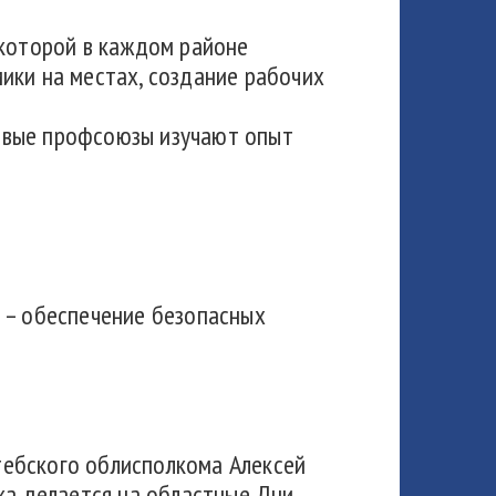
 которой в каждом районе
ики на местах, создание рабочих
евые профсоюзы изучают опыт
 – обеспечение безопасных
тебского облисполкома Алексей
ка делается на областные Дни