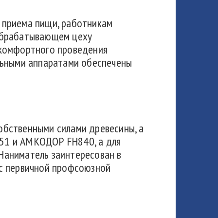
 приема пищи, работникам
ообрабатывающем цеху
 комфортного проведения
льными аппаратами обеспечены
обственными силами древесины, а
51 и АМКОДОР FH840, а для
Наниматель заинтересован в
 с первичной профсоюзной