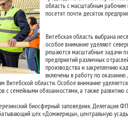
область с масштабным рабочим в
посетят почти десяток предприя
Витебская область выбрана нес
особое внимание уделяют северн
решаются масштабные задачи п
предприятий различных отрасле
производства и закреплению ка
включены в работу по оказанию
м Витебской области. Особое внимание уделяется
в с семейными обязанностями, а также развитию 
Березинский биосферный заповедник. Делегация ФП
батывающий цех «Домжерицы», центральную усадь