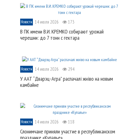
14 июля 2026
173
Новости
В ПК имени В.И. КРЕМКО собирают урожай
черешни: до 7 тонн с гектара
14 июля 2026
294
Новости
У ААТ “Дварэц-Агра” распачалі жніво на новым
камбайне
14 июля 2026
118
Новости
Слонимчане приняли участие в республиканском
празднике «Купалье»