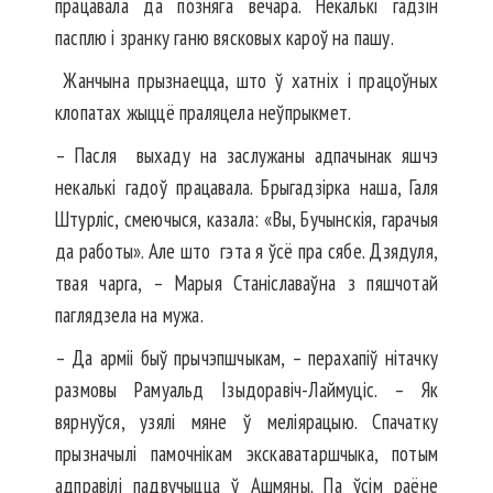
працавала да позняга вечара. Некалькі гадзін
пасплю і зранку ганю вясковых кароў на пашу.
Жанчына прызнаецца, што ў хатніх і працоўных
клопатах жыццё праляцела неўпрыкмет.
– Пасля выхаду на заслужаны адпачынак яшчэ
некалькі гадоў працавала. Брыгадзірка наша, Галя
Штурліс, смеючыся, казала: «Вы, Бучынскія, гарачыя
да работы». Але што гэта я ўсё пра сябе. Дзядуля,
твая чарга, – Марыя Станіславаўна з пяшчотай
паглядзела на мужа.
– Да арміі быў прычэпшчыкам, – перахапіў нітачку
размовы Рамуальд Ізыдоравіч-Лаймуціс. – Як
вярнуўся, узялі мяне ў меліярацыю. Спачатку
прызначылі памочнікам экскаватаршчыка, потым
адправілі падвучыцца ў Ашмяны. Па ўсім раё­не