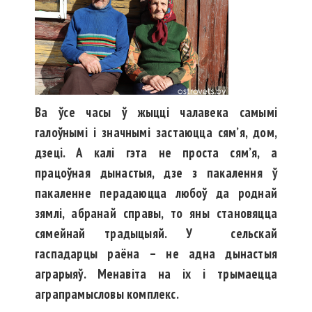
Ва ўсе часы ў жыцці чалавека самымі
галоўнымі і значнымі застаюцца сям’я, дом,
дзеці. А калі гэта не проста сям’я, а
працоўная дынастыя, дзе з пакалення ў
пакаленне перадаюцца любоў да роднай
зямлі, абранай справы, то яны становяцца
сямейнай традыцыяй. У сельскай
гаспадарцы раёна – не адна дынастыя
аграрыяў. Менавіта на іх і трымаецца
аграпрамысловы комплекс.