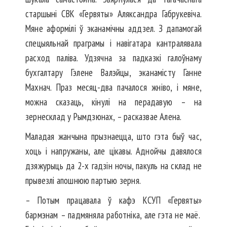
старшыні СВК «Гервяты» Аляксандра Габрукевіча.
Мяне аформілі ў эканамічны аддзел. З дапамогай
спецыяльнай праграмы і навігатара кантралявала
расход паліва. Удзячна за падказкі галоўнаму
бухгалтару Гэлене Валэйцы, эканамісту Ганне
Махнач. Праз месяц-два пачалося жніво, і мяне,
можна сказаць, кінулі на перадавую – на
зернесклад у Рымдзюнах, – расказвае Алена.
Маладая жанчына прызнаецца, што гэта быў час,
хоць і напружаны, але цікавы. Аднойчы давялося
дзяжурыць да 2-х гадзін ночы, пакуль на склад не
прывезлі апошнюю партыю зерня.
– Потым працавала ў кафэ КСУП «Гервяты»
бармэнам – падмяняла работніка, але гэта не маё.