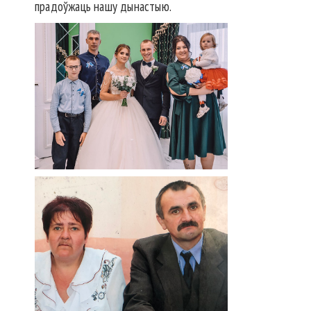
прадоўжаць нашу дынастыю.