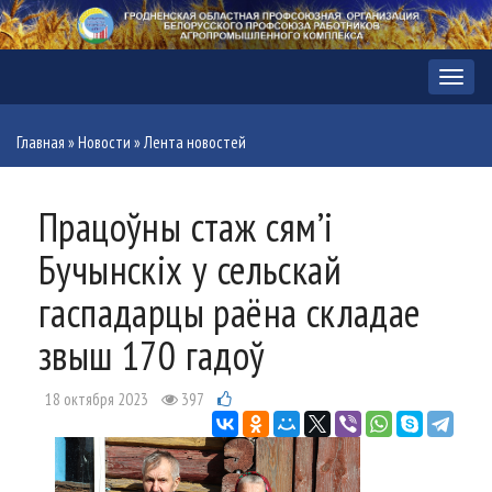
Меню
Главная
»
Новости
»
Лента новостей
Працоўны стаж сям’і
Бучынскіх у сельскай
гаспадарцы раёна складае
звыш 170 гадоў
18 октября 2023
397