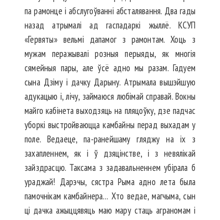
па рамонце і абслугоўванні абсталявання. Два гады
назад атрымалі ад гаспадаркі жыллё. КСУП
«Гервяты» вельмі дапамог з рамонтам. Хоць з
мужам перажывалі розныя перыяды, як многія
сямейныя пары, але ўсё адно мы разам. Гадуем
сына Дзіму і дачку Дарыну. Атрымала вышэйшую
адукацыю і, лічу, займаюся любімай справай. Вокны
майго кабінета выходзяць на пляцоўку, дзе падчас
уборкі выстройваюцца камбайны перад выхадам у
поле. Ведаеце, па-ранейшаму гляджу на іх з
захапленнем, як і ў дзяцінстве, і з невялікай
зайздрасцю. Таксама з задавальненнем убірала б
ура­джай! Дарэчы, сястра Рыма адно лета была
памочнікам камбайнера… Хто ведае, магчыма, сын
ці дачка ажыццявяць маю мару стаць аграномам і