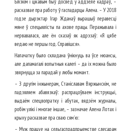
Блізкім і цікавым быў досвед у аддзеле кадраў, –
расказвае пра работу ў гаспадарцы Алена. – У 2018
годзе дырэктар Ігар Жданаў вырашыў перавесці
мяне ў спецыялісты па ахове працы. Перажывала і
нервавалася, але ён сказаў як адрэзаў: «Я цябе
ведаю не першы год. Справішся».
Напачатку было складана ўнікнуць ва ўсе нюансы,
але дапамагалі вопытныя калегі – да іх можна было
звярнуцца за парадай у любы момант.
– З другім інжынерам, Ста­ніславам Вяржынскім, не
падзяляем абавязкаў: распрацоўваем інструкцыі,
выдаём спецвопратку і абутак, вядзём журналы,
робім улікі і многае іншае, – зазначае Алена Лотах і
крыху расказвае пра сваю сям’ю:
– Муж працуе на сельгаспрадпрыемстве слесарам