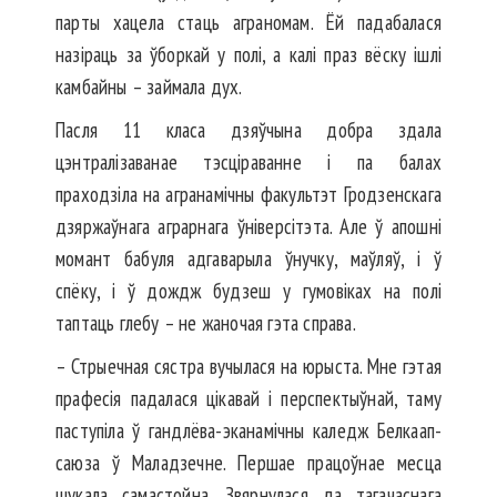
парты хацела стаць аграномам. Ёй падабалася
назіраць за ўборкай у полі, а калі праз вёску ішлі
камбайны – займала дух.
Пасля 11 класа дзяўчына доб­ра здала
цэнтралізаванае тэсці­раванне і па балах
праходзіла на агранамічны факультэт Гро­дзенскага
дзяржаўнага аграрнага ўніверсітэта. Але ў апошні
момант бабуля адгаварыла ўнучку, маўляў, і ў
спёку, і ў дождж бу­дзеш у гумовіках на полі
таптаць глебу – не жаночая гэта справа.
– Стрыечная сястра вучылася на юрыста. Мне гэтая
пра­фесія падалася цікавай і перспек­тыўнай, таму
паступіла ў ганд­лёва-эканамічны каледж Белкаап­­
саюза ў Маладзечне. Першае працоўнае месца
шукала самастойна. Звярнулася да тагачаснага