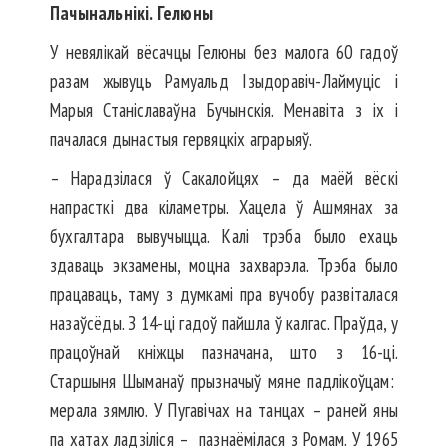
Пачынальнікі. Гелюны
У невялікай вёсачцы Гелюны без малога 60 гадоў
разам жывуць Рамуальд Ізыдоравіч-Лаймуціс і
Марыя Станіславаўна Бучынскія. Менавіта з іх і
пачалася дынастыя гервяцкіх аграрыяў.
– Нарадзілася ў Сакалойцях – да маёй вёскі
напрасткі два кіламетры. Хацела ў Ашмянах за
бухгалтара вывучыцца. Калі трэба было ехаць
здаваць экзамены, моцна захварэла. Трэба было
працаваць, таму з думкамі пра вучобу развіталася
назаўсёды. З 14-ці гадоў пайшла ў калгас. Праўда, у
працоўнай кніжцы пазначана, што з 16-ці.
Старшыня Шыманаў прызначыў мяне падлікоўцам:
мерала зямлю. У Пугавічах на танцах – раней яны
па хатах ладзіліся – пазнаёмілася з Ромам. У 1965