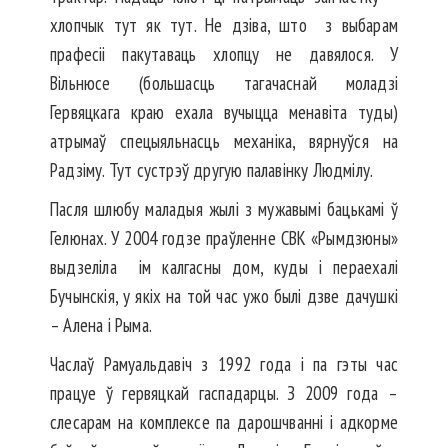
хлопчык тут як тут. Не дзіва, што з выбарам
прафесіі пакутаваць хлопцу не давялося. У
Вільнюсе (большасць тагачаснай моладзі
Гервяцкага краю ехала вучыцца менавіта туды)
атрымаў спецыяльнасць механіка, вярнуўся на
Радзіму. Тут сустрэў другую палавінку Людмілу.
Пасля шлюбу маладыя жылі з мужавымі бацькамі ў
Гелюнах. У 2004 годзе праўленне СВК «Рымдзюны»
выдзеліла ім калгасны дом, куды і пераехалі
Бучынскія, у якіх на той час ужо былі дзве дачушкі
– Алена і Рыма.
Часлаў Рамуальдавіч з 1992 года і па гэты час
працуе ў гервяцкай гаспадарцы. З 2009 года –
слесарам на комплексе па дарошчванні і адкорме