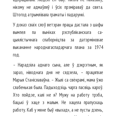
нікому не адмаўляў і ўсіх прэміраваў да свята.
Штогод атрымлівала граматы і падарункі.
У доказ сваіх слоў ветэран працы дастала з шафы
вымпел па выніках рэспубліканскага са­
цыялістычнага спаборніцтва за датэрміновае
выкананне народнагаспадарчага плана за 1974
год.
– Нарадзіла аднаго сына, але ў дэкрэтным, як
зараз, ніводнага дня не сядзела, – працягвае
Марыя Станіславаўна. – Жылі са свёкрамі, мама ўжо
слабенькая была. Падыходзіць чарга пасвіць кароў.
Хто пойдзе, калі не я? Мужу на работу трэба,
бацькі ў хаце з малым. Не хацела прапускаць
работу. Каб у мяне быў «выхад», а не пусты дзень,