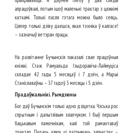
прыкрываюць. А даўней глебу ў два сляды
апрацоўвалі, потым ішоў маленькі трактар з цяжкімі
каткамі. Толькі пасля гэтага можна было сеяць.
Цяпер толькі дзіву даешся, якая тэхніка ў калгасе!
– зазначыў ветэран працы.
На развітанне Бучынскія паказалі свае працоўныя
кніжкі. Стаж Рамуальда Ізыдоравіча-Лаймуціса
складае 42 гады 5 месяцаў і 7 дзён, а Марыі
Станіславаўны – 37 гадоў 3 месяцы і 5 дзён.
Прадаў­жальнікі. Рымдзюны
Бог даў Бучынскім толькі адно дзіцятка. Чэська рос
спрытным і дапытлівым хлапчуком. І быў першым
бацькавым памочнікам, калі той рамантаваў
трактар. Падаць ключ ці патрымаць запчастку –