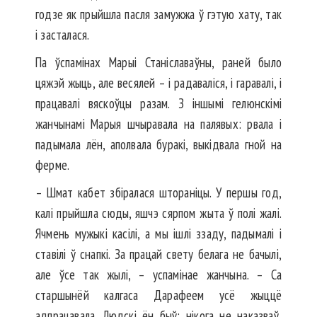
годзе як прыйшла пасля замужжа ў гэтую хату, так
і засталася.
Па ўспамінах Марыі Станісла­ваўны, раней было
цяжэй жыць, але весялей – і радаваліся, і гаравалі, і
працавалі вяскоўцы разам. З іншымі гелюнскімі
жанчынамі Марыя шчыравала на палявых: рвала і
падымала лён, аполвала буракі, выкідвала гной на
ферме.
– Шмат кабет збіралася што­раніцы. У першы год,
калі прыйшла сюды, яшчэ сярпом жыта ў полі жалі.
Ячмень мужыкі касілі, а мы ішлі ззаду, падымалі і
ставілі ў снапкі. За працай свету белага не бачылі,
але ўсе так жылі, – успамінае жанчына. – Са
старшынёй калгаса Дарафеем усё жыццё
адпрацавала. Людскі ён быў: нікога не наказваў,