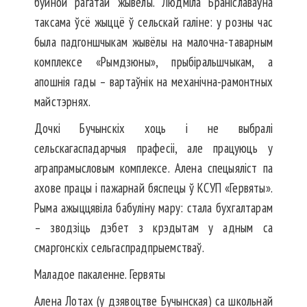
буйной рагатай жывёлы. Людміла Браніславаўна
таксама ўсё жыццё ў сельскай галіне: у розны час
была падгоншчыкам жывёлы на малочна-таварным
комплексе «Рымдзюны», прыбіральшчыкам, а
апошнія гады – вартаўнік на механічна-рамонтных
майстэрнях.
Дочкі Бучынскіх хоць і не выбралі
сельскагаспадарчыя прафесіі, але працуюць у
аграпрамысловым комплексе. Алена спецыяліст па
ахове працы і пажарнай бяспецы ў КСУП «Гервяты».
Рыма ажыццявіла бабуліну мару: стала бухгалтарам
– зводзіць дэбет з крэдытам у адным са
смаргонскіх сельгаспрадпрыемстваў.
Маладое пакаленне. Гервяты
Алена Лотах (у дзявоцтве Бучынская) са школьнай