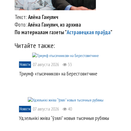
Текст:
Алёна Ганулич
Фото:
Алёна Ганулич, из архива
По материалам газеты "
Астравецкая праўда
"
Читайте также:
07 августа 2026
33
Новости
Триумф «тысячников» на Берестовитчине
07 августа 2026
40
Новости
Удзельнікі жніва “ўзялі” новыя тысячныя рубяжы