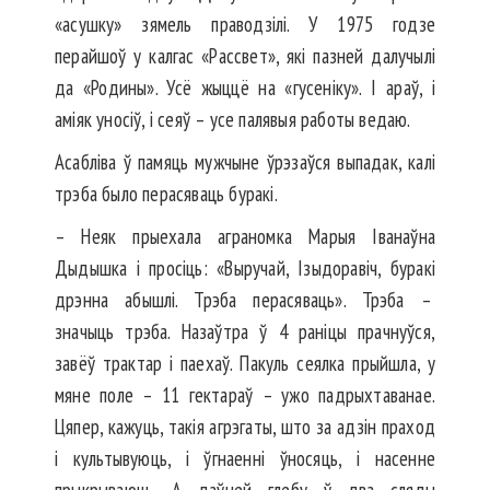
«асушку» зямель праводзілі. У 1975 годзе
перайшоў у калгас «Рассвет», які пазней далучылі
да «Родины». Усё жыццё на «гусеніку». І араў, і
аміяк уносіў, і сеяў – усе палявыя работы ведаю.
Асабліва ў памяць мужчыне ўрэзаўся выпадак, калі
трэба было перасяваць буракі.
– Неяк прыехала аграномка Марыя Іванаўна
Дыдышка і просіць: «Выручай, Ізыдоравіч, буракі
дрэнна абышлі. Трэба перасяваць». Трэба –
значыць трэба. Назаўтра ў 4 раніцы прачнуўся,
завёў трактар і паехаў. Пакуль сеялка прыйшла, у
мяне поле – 11 гектараў – ужо падрыхтаванае.
Цяпер, кажуць, такія агрэгаты, што за адзін праход
і культывуюць, і ўгнаенні ўносяць, і насенне