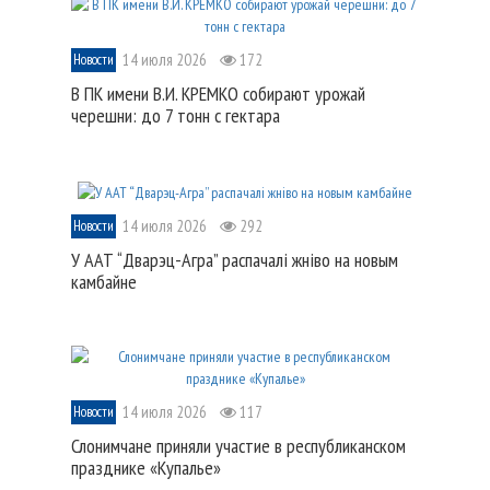
14 июля 2026
172
Новости
В ПК имени В.И. КРЕМКО собирают урожай
черешни: до 7 тонн с гектара
14 июля 2026
292
Новости
У ААТ “Дварэц-Агра” распачалі жніво на новым
камбайне
14 июля 2026
117
Новости
Слонимчане приняли участие в республиканском
празднике «Купалье»