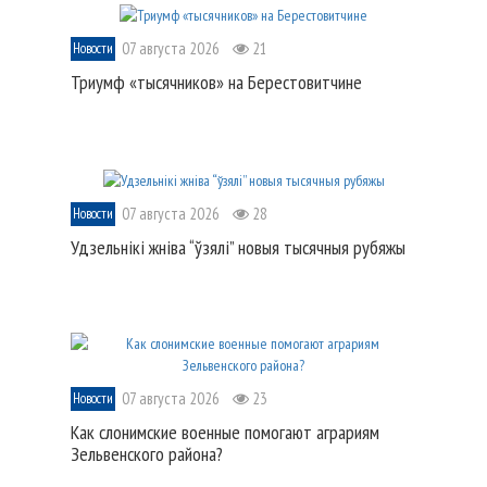
07 августа 2026
21
Новости
Триумф «тысячников» на Берестовитчине
07 августа 2026
28
Новости
Удзельнікі жніва “ўзялі” новыя тысячныя рубяжы
07 августа 2026
23
Новости
Как слонимские военные помогают аграриям
Зельвенского района?