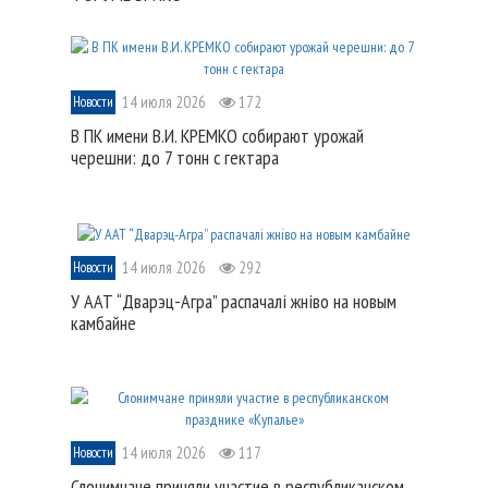
14 июля 2026
172
Новости
В ПК имени В.И. КРЕМКО собирают урожай
черешни: до 7 тонн с гектара
14 июля 2026
292
Новости
У ААТ “Дварэц-Агра” распачалі жніво на новым
камбайне
14 июля 2026
117
Новости
Слонимчане приняли участие в республиканском