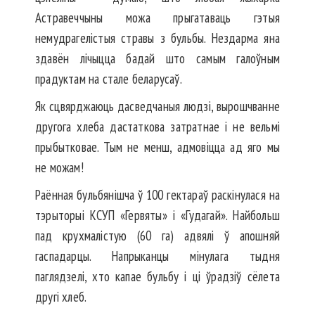
Астравеччыны можа прыгатаваць гэтыя
немудрагелістыя стравы з бульбы. Нездарма яна
здавён лічыцца бадай што самым галоўным
прадуктам на стале беларусаў.
Як сцвярджаюць дасведчаныя людзі, вырошчванне
другога хлеба дастаткова затратнае і не вельмі
прыбытковае. Тым не менш, адмовіцца ад яго мы
не можам!
Раённая бульбянішча ў 100 гектараў раскінулася на
тэрыторыі КСУП «Гервяты» і «Гудагай». Найбольш
пад крухмалістую (60 га) адвялі ў апошняй
гаспадарцы. Напрыканцы мінулага тыдня
паглядзелі, хто капае бульбу і ці ўрадзіў сёлета
другі хлеб.