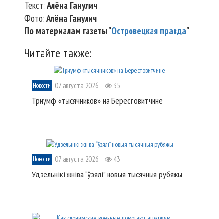
Текст:
Алёна Ганулич
Фото:
Алёна Ганулич
По материалам газеты "
Островецкая правда
"
Читайте также:
07 августа 2026
35
Новости
Триумф «тысячников» на Берестовитчине
07 августа 2026
43
Новости
Удзельнікі жніва “ўзялі” новыя тысячныя рубяжы