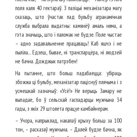
поля каля 40 гектараў. З пазіцыі механізатара магу
сказаць, што ўчастак пад бульбу агранамічная
служба выбрала выдатны: камянёў амаль няма, а
гэта значыць, што і паломак не будзе. Поле чыстае
– адно задавальненне працаваць! Каб яшчэ і не
пыліла... Едзеш, бывае, ні транспарцёра, ні людзей
не бачна. Дожджык патрэбен!
На пытанне, што больш падабаецца: убіраць
збожжа ці бульбу, механізатар паціснуў плячыма і з
усмешкай зазначыў: «Усё!» Не верыць Замару не
выпадае, бо ў сельскай гаспадарцы мужчына 34
гады, з якіх 29 штолета працуе камбайнерам.
– Учора, напрыклад, накапаў крыху больш за 100
тон, – расказаў мужчына. – Далей будзе бачна, як