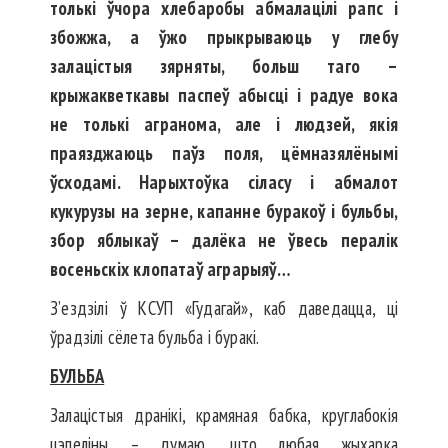
толькі ўчора хлебаробы абмалацілі рапс і
збожжа, а ўжо прыкрываюць у глебу
залацістыя зярняты, больш таго –
крыжакветкавы паспеў абысці і радуе вока
не толькі агранома, але і людзей, якія
праязджаюць паўз поля, цёмназялёнымі
ўсходамі.
Нарыхтоўка сіласу і абмалот
кукурузы на зерне, капанне буракоў і бульбы,
збор яблыкаў – далёка не ўвесь пералік
восеньскіх клопатаў аграрыяў…
З’ездзілі ў КСУП «Гудагай», каб даведацца, ці
ўрадзілі сёлета бульба і буракі.
БУЛЬБА
Залацістыя дранікі, крамяная бабка, круглабокія
цэпеліны – думаю, што любая жыхарка