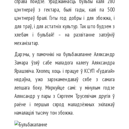
справа пойдзе. Ураджайнасць бульбы каля 280
цэнтнераў з гектара, былі гады, калі па 500
цэнтнераў бралі. Гэты год добры і для збожжа, і
для траў, і для астатніх культур. Так што будзем з
хлебам і бульбай! – на развітанне запэўніў
механізатар.
Дарэчы, у памочнікі на бульбакапанне Аляксандр
Замара ўзяў сабе маладога калегу Аляксандра
Ярашэвіча. Хлопец хоць і працуе ў КСУП «Гудагай»
нядаўна, ужо зарэкамендаваў сябе з самага
лепшага боку. Мяркуйце самі: у мінулым годзе
Аляксандр у пары з Сяргеем Трусевічам другія ў
раё­не і першыя сярод маладзёжных экіпажаў
намалацілі тысячу тон збожжа.