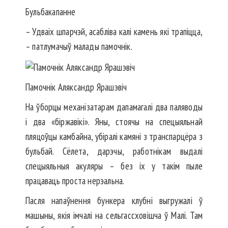
Бульбакапанне
– Удваіх шпарчэй, асабліва калі камень які трапіцца,
– патлумачыў малады памочнік.
Памочнік Аляксандр Ярашэвіч
На ўборцы механізатарам дапамагалі два паляводы
і два «біржавікі». Яны, стоячы на спецыяльнай
пляцоўцы камбайна, убіралі камяні з транспарцёра з
бульбай. Сёлета, дарэчы, работнікам выдалі
спецыяльныя акуляры – без іх у такім пыле
працаваць проста нерэальна.
Пасля напаўнення бункера клубні выгружалі ў
машыны, якія імчалі на сельгассховішча ў Малі. Там