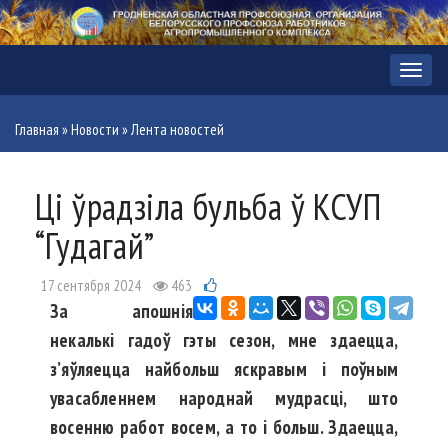
Меню
Главная
»
Новости
»
Лента новостей
Ці ўрадзіла бульба ў КСУП
“Гудагай”
17 сентября 2024
463
За апошнія
некалькі гадоў гэты сезон, мне здаецца,
з’яўляецца найбольш яскравым і поўным
увасабленнем народнай мудрасці, што
восенню работ восем, а то і больш. Здаецца,