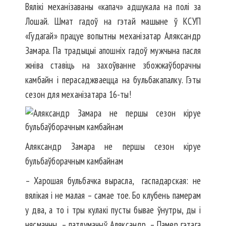
Вялікі механізаваны «капач» адшукала на полі за
Лошай. Шмат гадоў на гэтай машыне ў КСУП
«Гудагай» працуе вопытны механізатар Аляксандр
Замара. Па традыцыі апошніх гадоў мужчына пасля
жніва ставіць на захоўванне збожжаўборачны
камбайн і перасаджваецца на бульбакапалку. Гэты
сезон для механізатара 16-ты!
Аляксандр Замара не першы сезон кіруе
бульбаўборачным камбайнам
– Харошая бульбачка вырасла, гаспадарская: не
вялікая і не малая – самае тое. Бо клубень памерам
у два, а то і тры кулакі пусты бывае ўнутры, ды і
нясмачны, – патлумачыў Аляксандр. – Памер гэтага