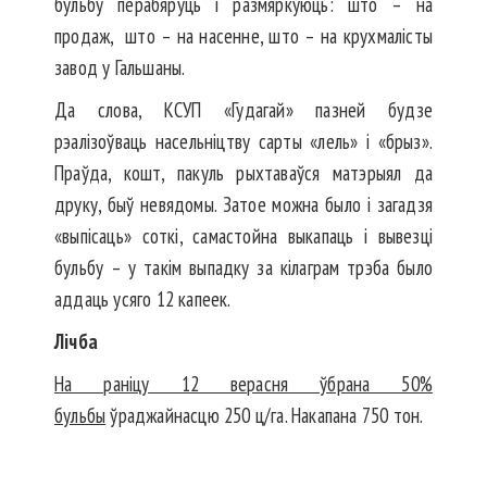
бульбу перабяруць і размяркуюць: што – на
продаж, што – на насенне, што – на крухмалісты
завод у Гальшаны.
Да слова, КСУП «Гудагай» пазней будзе
рэалізоўваць насельніцтву сарты «лель» і «брыз».
Праўда, кошт, пакуль рыхтаваўся матэрыял да
друку, быў невядомы. Затое можна было і загадзя
«выпісаць» соткі, самастойна выкапаць і вывезці
бульбу – у такім выпадку за кілаграм трэба было
аддаць усяго 12 капеек.
Лічба
На раніцу 12 верасня ўбрана 50%
бульбы
ўраджайнасцю 250 ц/га. Накапана 750 тон.