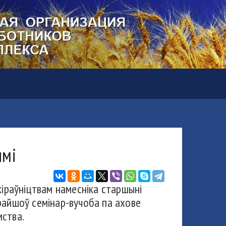
ымі
кіраўніцтвам намесніка старшыні
райшоў семінар-вучоба па ахове
ства.