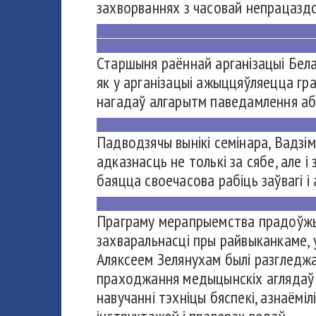
захворваннях з часовай непрацаз
Старшыня раённай арганізацыі Бела
як у арганізацыі ажыццяўляецца гр
нагадаў алгарытм паведамлення аб
Падводзячы вынікі семінара, Вадзі
адказнасць не толькі за сябе, але 
баяцца своечасова рабіць заўвагі 
Праграму мерапрыемства прадоўжыл
захваральнасці пры райвыканкаме, 
Аляксеем Зелянухам былі разгледжа
праходжання медыцынскіх аглядаў р
навучанні тэхніцы бяспекі, азнаёмі