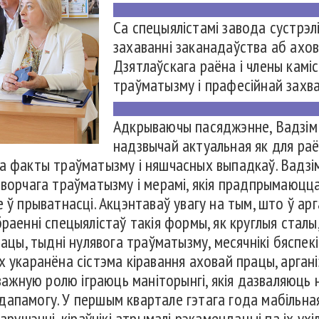
Са спецыялістамі завода сустрэлі
захаванні заканадаўства аб ахов
Дзятлаўскага раёна і члены камі
траўматызму і прафесійнай захв
Адкрываючы пасяджэнне, Вадзім 
надзвычай актуальная як для раён
а факты траўматызму і няшчасных выпадкаў. Вадзім
творчага траўматызму і мерамі, якія прадпрымаюцца
 ў прыватнасці. Акцэнтаваў увагу на тым, што ў арг
раенні спецыялістаў такія формы, як круглыя сталы
рацы, тыдні нулявога траўматызму, месячнікі бяспекі
х укаранёна сістэма кіравання аховай працы, арган
 важную ролю іграюць маніторынгі, якія дазваляюць н
апамогу. У першым квартале гэтага года мабільна
арушэнні, кіраўнікі атрымалі рэкамендацыі па іх ухіл