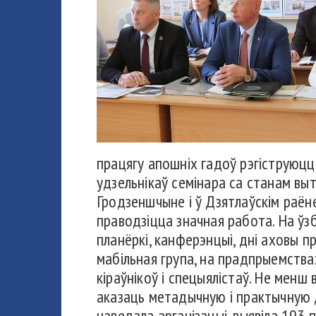
працягу апошніх гадоў рэгіструюцц
удзельнікаў семінара са станам вы
Гродзеншчыне і ў Дзятлаўскім раёне
праводзіцца значная работа. На ўзб
планёркі, канферэнцыі, дні аховы п
мабільная група, на прадпрыемства
кіраўнікоў і спецыялістаў. Не менш
аказаць метадычную і практычную д
наведала арганізацыі, выявіла 193 п