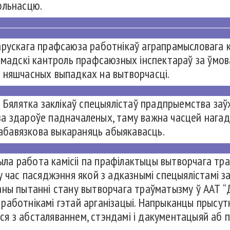
дольнасцю.
рускага прафсаюза работнікаў аграпрамысловага ко
амадскі кантроль прафсаюзных інспектараў за ўмова
 няшчасных выпадках на вытворчасці.
м Бялятка заклікаў спецыялістаў прадпрыемства за
і за здароўе падначаленых, таму важна часцей нагад
і абавязкова выкараняць абыякавасць.
а работа камісіі па прафілактыцы вытворчага тра
у час пасяджэння якой з адказнымі спецыялістамі з
ны пытанні стану вытворчага траўматызму ў ААТ “Д
аботнікамі гэтай арганізацыі. Напрыканцы прысут
ліся з абсталяваннем, стэндамі і дакументацыяй аб