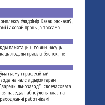
мплексу Уладзімір Казак расказаў,
мі і аховай працы, а таксама
ўжды памятаць, што яны нясуць
ваць людзям правілы бяспекі, не
ўматызму і прафесійнай
авода на чале з дырэктарам
варэцкі льнозавод” і своечасовага
ныя наведалі абноўлены клас па
 праходжанні работнікамі