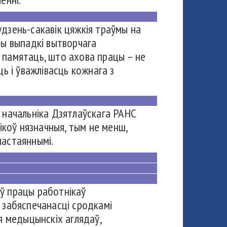
дзень-сакавік цяжкія траўмы на
ры выпадкі вытворчага
а памятаць, што ахова працы – не
ць і ўважлівасць кожнага з
 начальніка Дзятлаўскага РАНС
ікоў нязначныя, тым не менш,
пастаяннымі.
ў працы работнікаў
 забяспечанасці сродкамі
я медыцынскіх аглядаў,