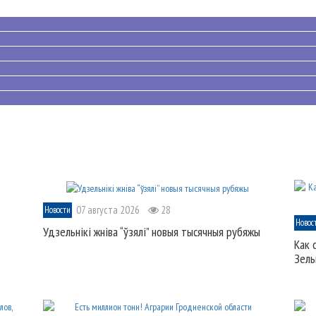
07 августа 2026
28
Новости
Новос
Удзельнікі жніва “ўзялі” новыя тысячныя рубяжы
Как 
Зель