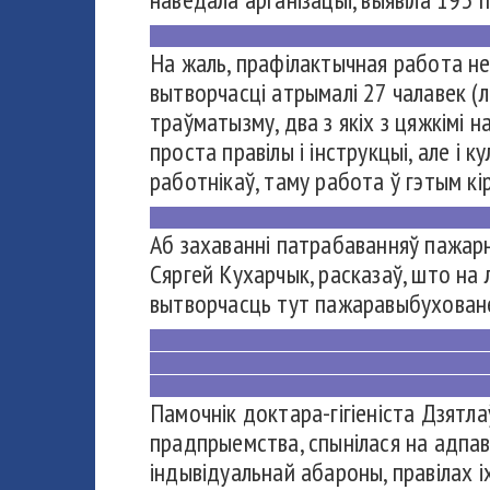
На жаль, прафілактычная работа не
вытворчасці атрымалі 27 чалавек (
траўматызму, два з якіх з цяжкімі 
проста правілы і інструкцыі, але і 
работнікаў, таму работа ў гэтым кі
Аб захаванні патрабаванняў пажарн
Сяргей Кухарчык, расказаў, што на 
вытворчасць тут пажаравыбуховане
Памочнік доктара-гігіеніста Дзят
прадпрыемства, спынілася на адпав
індывідуальнай абароны, правілах 