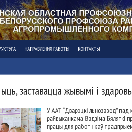
РУКТУРА
НАПРАВЛЕНИЯ РАБОТЫ
КОНТАКТЫ
чыць, заставацца жывымі і здаров
У ААТ “Дварэцкі льнозавод” пад 
райвыканкама Вадзіма Бяляткі п
працы для работнікаў прадпрыем