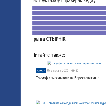
інструктажоў і праверак ведаў.
Ірына СТЫРНІК
Читайте также:
07 августа 2026
21
Новости
Триумф «тысячников» на Берестовитчине