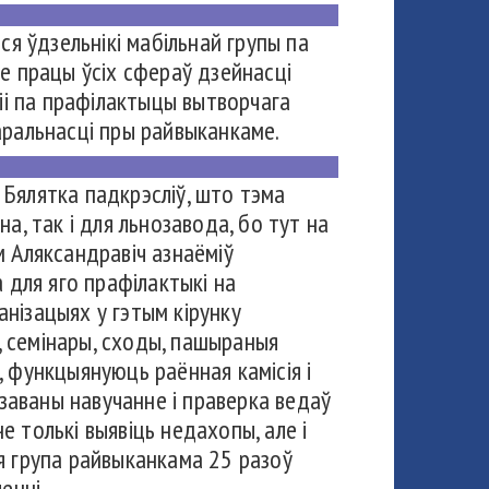
ся ўдзельнікі мабільнай групы па
е працы ўсіх сфераў дзейнасці
сіі па прафілактыцы вытворчага
аральнасці пры райвыканкаме.
Бялятка падкрэсліў, што тэма
а, так і для льнозавода, бо тут на
 Аляксандравіч азнаёміў
 для яго прафілактыкі на
анізацыях у гэтым кірунку
, семінары, сходы, пашыраныя
, функцыянуюць раённая камісія і
ізаваны навучанне і праверка ведаў
е толькі выявіць недахопы, але і
я група райвыканкама 25 разоў
енні.