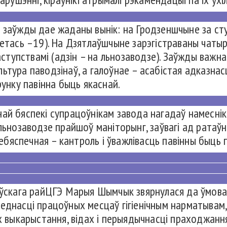
 заўжды дае жаданы вынік: на Гродзеншчыне за сту
летась –19). На Дзятлаўшчыне зарэгістраваны чаты
наступствамі (адзін – на льнозаводзе). Заўжды важн
культура паводзінаў, а галоўнае – асабістая адказнас
рунку павінна быць якаснай.
ай бяспекі супрацоўнікам завода нагадаў намеснік
льнозаводзе прайшоў маніторынг, заўвагі ад ратаўн
бяспечная – кантроль і ўважлівасць павінны быць 
лаўскага райЦГЭ Марыя Шымчык звярнулася да ўмова
еднасці працоўных месцаў гігіенічным нарматывам,
іх выкарыстання, відах і перыядычнасці праходжанн