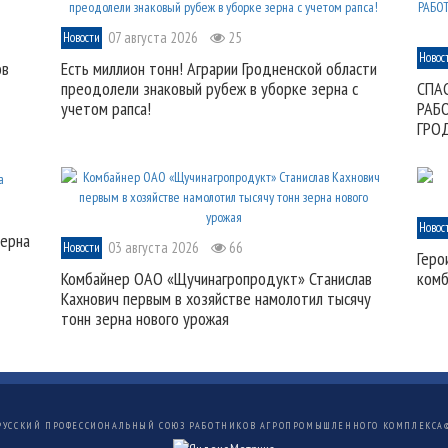
07 августа 2026
25
Новости
Новос
ов
Есть миллион тонн! Аграрии Гродненской области
преодолели знаковый рубеж в уборке зерна с
СПА
учетом рапса!
РАБ
ГРО
Новос
зерна
03 августа 2026
66
Новости
Геро
Комбайнер ОАО «Щучинагропродукт» Станислав
комб
Кахнович первым в хозяйстве намолотил тысячу
тонн зерна нового урожая
РУССКИЙ ПРОФЕССИОНАЛЬНЫЙ СОЮЗ РАБОТНИКОВ АГРОПРОМЫШЛЕННОГО КОМПЛЕКСА