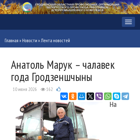
Меню
Главная
»
Новости
»
Лента новостей
Анатоль Марук – чалавек
года Гродзеншчыны
10 июня 2026
162
На