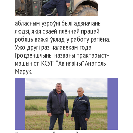
абласным узроўні былі адзначаны
людзі, якія сваёй плённай працай
робяць важкі ўклад у работу рэгіёна.
Ужо другі раз чалавекам года
Гродзеншчыны названы трактарыст-
машыніст КСУП “Хвінявічы” Анатоль
Марук.