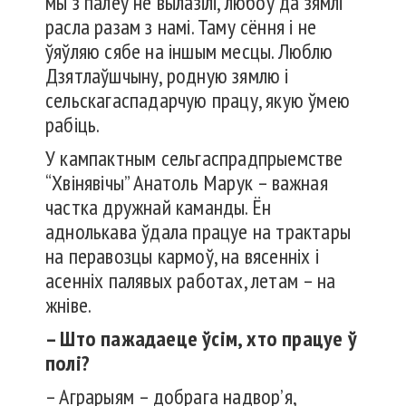
мы з палёў не вылазілі, любоў да зямлі
расла разам з намі. Таму сёння і не
ўяўляю сябе на іншым месцы. Люблю
Дзятлаўшчыну, родную зямлю і
сельскагаспадарчую працу, якую ўмею
рабіць.
У кампактным сельгаспрадпрыемстве
“Хвінявічы” Анатоль Марук – важная
частка дружнай каманды. Ён
аднолькава ўдала працуе на трактары
на перавозцы кармоў, на вясенніх і
асенніх палявых работах, летам – на
жніве.
– Што пажадаеце ўсім, хто працуе ў
полі?
– Аграрыям – добрага надвор’я,