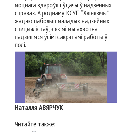
моцнага здароўя і ўдачы ў надзённых
справах. А роднаму КСУП “Хвінявічы”
жадаю пабольш маладых надзейных
спецыялістаў, з якімі мы ахвотна
падзелімся ўсімі сакрэтамі работы ў
полі.
Наталля АВЯРЧУК
Читайте также: