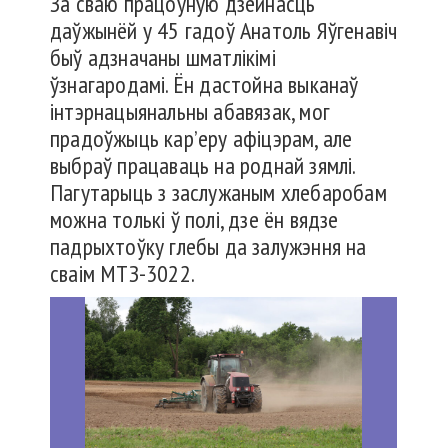
За сваю працоўную дзейнасць
даўжынёй у 45 гадоў Анатоль Яўгенавіч
быў адзначаны шматлікімі
ўзнагародамі. Ён дастойна выканаў
інтэрнацыянальны абавязак, мог
прадоўжыць кар’еру афіцэрам, але
выбраў працаваць на роднай зямлі.
Пагутарыць з заслужаным хлебаробам
можна толькі ў полі, дзе ён вядзе
падрыхтоўку глебы да залужэння на
сваім МТЗ-3022.