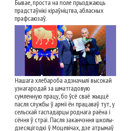
Бывае, проста на поле прызджаюць
прадстаўнікі кіраўніцтва, абласных
прафсаюзаў.
Нашага хлебароба адзначылі высокай
узнагародай за шматгадовую
сумленную працу, бо ўсё сваё жыццё
пасля службы ў арміі ён працаваў тут, у
сельскай гаспадарцы роднага раёна і
сёння ў страі. Пасля заканчэння школы-
дзесяцігодкі ў Моцевічах, дзе атрымаў