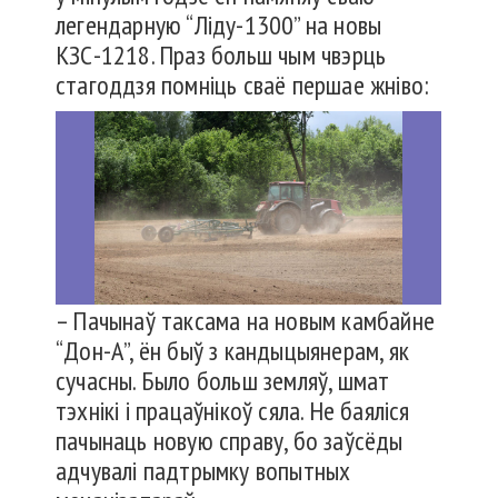
легендарную “Ліду-1300” на новы
КЗС-1218. Праз больш чым чвэрць
стагоддзя помніць сваё першае жніво:
– Пачынаў таксама на новым камбайне
“Дон-А”, ён быў з кандыцыянерам, як
сучасны. Было больш земляў, шмат
тэхнікі і працаўнікоў сяла. Не баяліся
пачынаць новую справу, бо заўсёды
адчувалі падтрымку вопытных