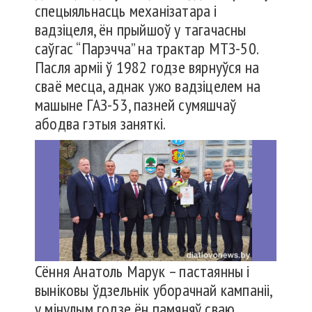
спецыяльнасць механізатара і
вадзіцеля, ён прыйшоў у тагачасны
саўгас “Парэчча” на трактар МТЗ-50.
Пасля арміі ў 1982 годзе вярнуўся на
сваё месца, аднак ужо вадзіцелем на
машыне ГАЗ-53, пазней сумяшчаў
абодва гэтыя заняткі.
Сёння Анатоль Марук – пастаянны і
выніковы ўдзельнік уборачнай кампаніі,
у мінулым годзе ён памяняў сваю