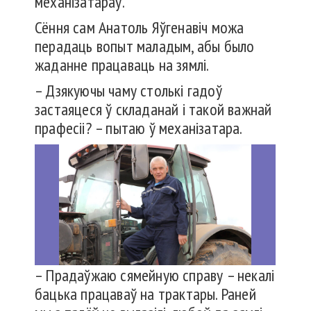
механізатараў.
Сёння сам Анатоль Яўгенавіч можа
перадаць вопыт маладым, абы было
жаданне працаваць на зямлі.
– Дзякуючы чаму столькі гадоў
застаяцеся ў складанай і такой важнай
прафесіі? – пытаю ў механізатара.
– Прадаўжаю сямейную справу – некалі
бацька працаваў на трактары. Раней