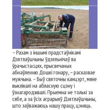
– Разам з іншымі прадстаўнікамі
Дзятлаўшчыны ўдзельнічаў ва
ўрачыстасцях, прысвечаных
абнаўленню Дошкі гонару, – расказвае
мужчына. – Быў святочны канцэрт, мяне
выклікалі на абласную сцэну і
ўзнагароджвалі. Прыемна не толькі за
сябе, а за ўсіх аграрыяў Дзятлаўшчыны,
што заўважаюць нашу працу, цэняць.